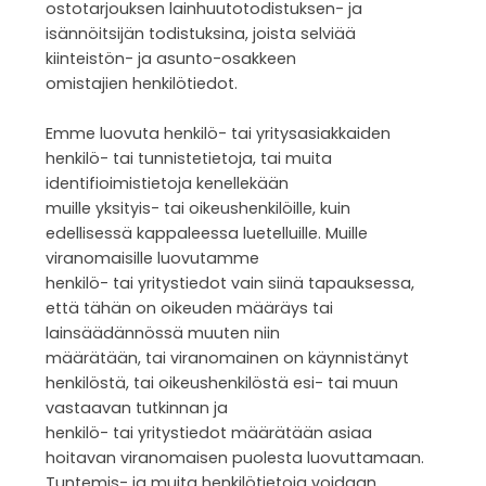
ostotarjouksen lainhuutotodistuksen- ja
isännöitsijän todistuksina, joista selviää
kiinteistön- ja asunto-osakkeen
omistajien henkilötiedot.
Emme luovuta henkilö- tai yritysasiakkaiden
henkilö- tai tunnistetietoja, tai muita
identifioimistietoja kenellekään
muille yksityis- tai oikeushenkilöille, kuin
edellisessä kappaleessa luetelluille. Muille
viranomaisille luovutamme
henkilö- tai yritystiedot vain siinä tapauksessa,
että tähän on oikeuden määräys tai
lainsäädännössä muuten niin
määrätään, tai viranomainen on käynnistänyt
henkilöstä, tai oikeushenkilöstä esi- tai muun
vastaavan tutkinnan ja
henkilö- tai yritystiedot määrätään asiaa
hoitavan viranomaisen puolesta luovuttamaan.
Tuntemis- ja muita henkilötietoja voidaan