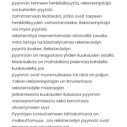
pyynnön tehneen henkilöllisyyttä, rekisterinpitäjä
voi kuitenkin pyytää
toimittamaan lisätiedot, jotka ovat tarpeen
henkilöllisyyden vahvistamiseksi. Rekisterinpitäjä
voi myös pyytää
rekisteröityä täsmentämään riittävällä tavalla,
mitä tietoja tai käsittelytoimia rekisteröidyn
pyyntö koskee. Rekisteröidyn
pyyntöön on reagoitava yhden kuukauden sisällä.
Määräaikaa on mahdollista pidentää kahdella
kuukaudella, jos
pyynnöt ovat monimutkaisia tai niitä on paljon.
Tällöin rekisterinpitäjän on ilmoitettava
rekisteröidylle määräajan
jatkamisesta kuukauden kuluessa pyynnön
vastaanottamisesta sekä kerrottava
viivästymisen syyt.
Pyyntöjen toteuttamisen lähtökohtana on
maksuttomuus. Jos rekisteröidyn pyynnöt ovat
ilmeisen perusteettomia tai