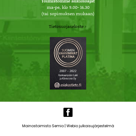
Toimistomme aukioloajat
ma-pe, klo 9.00- 16.30
(tai sopimuksen mukaan)
Tietosuojaseloste ›
|
Mainostoimisto Semio
Webio julkaisujärjestelmä