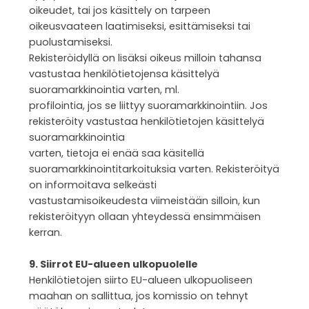
oikeudet, tai jos käsittely on tarpeen
oikeusvaateen laatimiseksi, esittämiseksi tai
puolustamiseksi.
Rekisteröidyllä on lisäksi oikeus milloin tahansa
vastustaa henkilötietojensa käsittelyä
suoramarkkinointia varten, ml.
profilointia, jos se liittyy suoramarkkinointiin. Jos
rekisteröity vastustaa henkilötietojen käsittelyä
suoramarkkinointia
varten, tietoja ei enää saa käsitellä
suoramarkkinointitarkoituksia varten. Rekisteröityä
on informoitava selkeästi
vastustamisoikeudesta viimeistään silloin, kun
rekisteröityyn ollaan yhteydessä ensimmäisen
kerran.
9. Siirrot EU-alueen ulkopuolelle
Henkilötietojen siirto EU-alueen ulkopuoliseen
maahan on sallittua, jos komissio on tehnyt