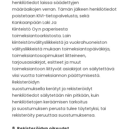
henkilötiedot laissa säädettyjen
määräaikojen verran. Tämän jälkeen henkilötiedot
poistetaan KIVI-tietopalvelusta, sekä
Kankaanpään Laki Ja
Kiinteistö Oy:n paperisesta
toimeksiantoarkistosta. Lain
kiinteistönvälitysliikkeistä ja vuokrahuoneiston
välitysliikkeistä mukaan toimeksiantopäiväkirja,
toimeksiantosopimukset liitteineen,
tarjousasiakirjat, esitteet ja muut
toimeksiantoon liittyvät asiakirjat on säilytettävä
viisi vuotta toimeksiannon päättymisestä.
Rekisteröidyn
suostumuksella kerätyt ja rekisteröidyt
henkilötiedot säilytetään niin pitkään, kuin
henkilötietojen keräämisen tarkoitus
ja suostumuksen perusta tulee täytetyksi, tai
rekisteröity peruuttaa suostumuksensa.
8. Rekisteröidyn oikeudet