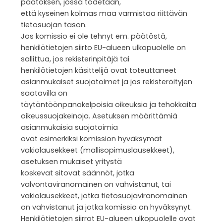
päätöksen, jossa todetaan,
että kyseinen kolmas maa varmistaa riittävän
tietosuojan tason.
Jos komissio ei ole tehnyt em. päätöstä,
henkilötietojen siirto EU-alueen ulkopuolelle on
sallittua, jos rekisterinpitäjä tai
henkilötietojen käsittelijä ovat toteuttaneet
asianmukaiset suojatoimet ja jos rekisteröityjen
saatavilla on
täytäntöönpanokelpoisia oikeuksia ja tehokkaita
oikeussuojakeinoja. Asetuksen määrittämiä
asianmukaisia suojatoimia
ovat esimerkiksi komission hyväksymät
vakiolausekkeet (mallisopimuslausekkeet),
asetuksen mukaiset yritystä
koskevat sitovat säännöt, jotka
valvontaviranomainen on vahvistanut, tai
vakiolausekkeet, jotka tietosuojaviranomainen
on vahvistanut ja jotka komissio on hyväksynyt.
Henkilötietojen siirrot EU-alueen ulkopuolelle ovat