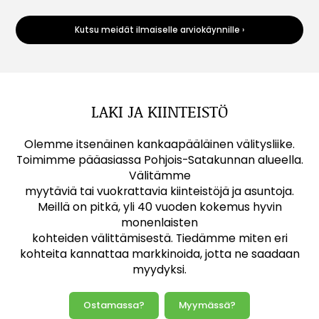
Kutsu meidät ilmaiselle arviokäynnille ›
LAKI JA KIINTEISTÖ
Olemme itsenäinen kankaapääläinen välitysliike.
Toimimme pääasiassa Pohjois-Satakunnan alueella.
Välitämme
myytäviä tai vuokrattavia kiinteistöjä ja asuntoja.
Meillä on pitkä, yli 40 vuoden kokemus hyvin
monenlaisten
kohteiden välittämisestä. Tiedämme miten eri
kohteita kannattaa markkinoida, jotta ne saadaan
myydyksi.
Ostamassa?
Myymässä?