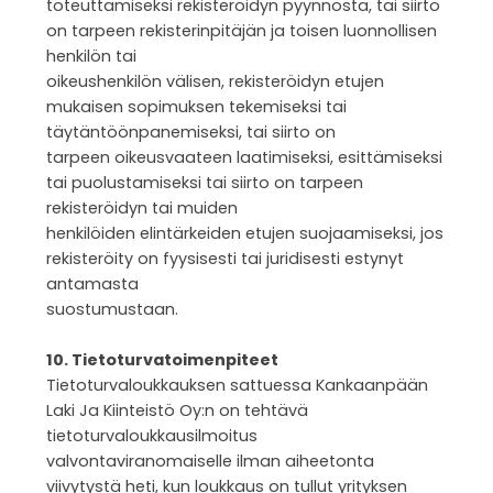
toteuttamiseksi rekisteröidyn pyynnöstä, tai siirto
on tarpeen rekisterinpitäjän ja toisen luonnollisen
henkilön tai
oikeushenkilön välisen, rekisteröidyn etujen
mukaisen sopimuksen tekemiseksi tai
täytäntöönpanemiseksi, tai siirto on
tarpeen oikeusvaateen laatimiseksi, esittämiseksi
tai puolustamiseksi tai siirto on tarpeen
rekisteröidyn tai muiden
henkilöiden elintärkeiden etujen suojaamiseksi, jos
rekisteröity on fyysisesti tai juridisesti estynyt
antamasta
suostumustaan.
10. Tietoturvatoimenpiteet
Tietoturvaloukkauksen sattuessa Kankaanpään
Laki Ja Kiinteistö Oy:n on tehtävä
tietoturvaloukkausilmoitus
valvontaviranomaiselle ilman aiheetonta
viivytystä heti, kun loukkaus on tullut yrityksen