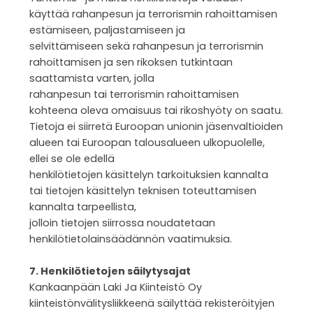
käyttää rahanpesun ja terrorismin rahoittamisen
estämiseen, paljastamiseen ja
selvittämiseen sekä rahanpesun ja terrorismin
rahoittamisen ja sen rikoksen tutkintaan
saattamista varten, jolla
rahanpesun tai terrorismin rahoittamisen
kohteena oleva omaisuus tai rikoshyöty on saatu.
Tietoja ei siirretä Euroopan unionin jäsenvaltioiden
alueen tai Euroopan talousalueen ulkopuolelle,
ellei se ole edellä
henkilötietojen käsittelyn tarkoituksien kannalta
tai tietojen käsittelyn teknisen toteuttamisen
kannalta tarpeellista,
jolloin tietojen siirrossa noudatetaan
henkilötietolainsäädännön vaatimuksia.
7. Henkilötietojen säilytysajat
Kankaanpään Laki Ja Kiinteistö Oy
kiinteistönvälitysliikkeenä säilyttää rekisteröityjen