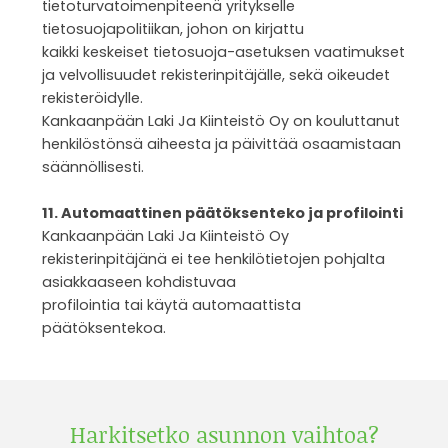
tietoturvatoimenpiteenä yritykselle
tietosuojapolitiikan, johon on kirjattu
kaikki keskeiset tietosuoja-asetuksen vaatimukset
ja velvollisuudet rekisterinpitäjälle, sekä oikeudet
rekisteröidylle.
Kankaanpään Laki Ja Kiinteistö Oy on kouluttanut
henkilöstönsä aiheesta ja päivittää osaamistaan
säännöllisesti.
11. Automaattinen päätöksenteko ja profilointi
Kankaanpään Laki Ja Kiinteistö Oy
rekisterinpitäjänä ei tee henkilötietojen pohjalta
asiakkaaseen kohdistuvaa
profilointia tai käytä automaattista
päätöksentekoa.
Harkitsetko asunnon vaihtoa?