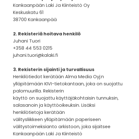
Kankaanpään Laki Ja Kiinteistö Oy
Keskuskatu 61
38700 Kankaanpää
2. Rekisteriä hoitava henkilö
Juhani Tuori
+358 44 553 0215
juhani.tuori@kalaki.fi
3. Rekisterin sijainti ja turvallisuus
Henkilötiedot kerätään Alma Media Oyj:n
ylläpitämään KIVI-tietokantaan, joka on suojattu
palomuurilla. Rekisterin
käyttö on suojattu käyttäjäkohtaisin tunnuksin,
salasanoin ja käyttöoikeuksin. Lisäksi
henkilötietoja kerätään
välitysliikkeen ylläpitämään paperiseen
välitystoimeksianto arkistoon, joka sijaitsee
Kankaanpään Laki Ja Kiinteistö