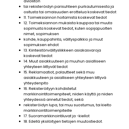
avioliiton
tai rekisteröidyn parisuhteen purkautumisesta ja
ositusta tai omaisuuden erottelua koskevat tiedot
11. Toimeksiannon hoitamista koskevat tiedot
12. Toimeksiannon mukaista kauppaa tai muuta
sopimusta koskevat tiedot, kuten sopijapuolten
nimet, sopimuksen
kohde, kauppahinta, välityspalkkio ja muut
sopimuksen ehdot
13. Kiinteistönvälitysliikkeen asiakasvaroja
koskevat tiedot
14. Muut asiakkuuteen ja muuhun asialliseen
yhteyteen liittyvät tiedot
15. Reklamaatiot, palautteet sekä muu
asiakkuuteen ja asialliseen yhteyteen liittyvä
yhteydenpito
16. Rekisteröityyn kohdistetut
markkinointitoimenpiteet, niiden käyttö ja niiden
yhteydessä annetut tiedot, sekä
rekisteröidyn lupa, tai muu suostumus, tai kielto
markkinointitoimenpiteille
17. Suoramarkkinointiluvat ja -kiellot
18. Edellä yksilöityjen tietojen muutostiedot.