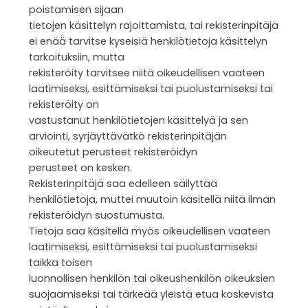
poistamisen sijaan
tietojen käsittelyn rajoittamista, tai rekisterinpitäjä
ei enää tarvitse kyseisiä henkilötietoja käsittelyn
tarkoituksiin, mutta
rekisteröity tarvitsee niitä oikeudellisen vaateen
laatimiseksi, esittämiseksi tai puolustamiseksi tai
rekisteröity on
vastustanut henkilötietojen käsittelyä ja sen
arviointi, syrjäyttävätkö rekisterinpitäjän
oikeutetut perusteet rekisteröidyn
perusteet on kesken.
Rekisterinpitäjä saa edelleen säilyttää
henkilötietoja, muttei muutoin käsitellä niitä ilman
rekisteröidyn suostumusta.
Tietoja saa käsitellä myös oikeudellisen vaateen
laatimiseksi, esittämiseksi tai puolustamiseksi
taikka toisen
luonnollisen henkilön tai oikeushenkilön oikeuksien
suojaamiseksi tai tärkeää yleistä etua koskevista