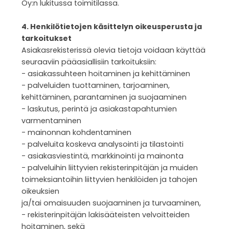
Oy:n lukitussa toimitilassa.
4. Henkilötietojen käsittelyn oikeusperusta ja
tarkoitukset
Asiakasrekisterissä olevia tietoja voidaan käyttää
seuraaviin pääasiallisiin tarkoituksiin:
- asiakassuhteen hoitaminen ja kehittäminen
- palveluiden tuottaminen, tarjoaminen,
kehittäminen, parantaminen ja suojaaminen
- laskutus, perintä ja asiakastapahtumien
varmentaminen
- mainonnan kohdentaminen
- palveluita koskeva analysointi ja tilastointi
- asiakasviestintä, markkinointi ja mainonta
- palveluihin liittyvien rekisterinpitäjän ja muiden
toimeksiantoihin liittyvien henkilöiden ja tahojen
oikeuksien
ja/tai omaisuuden suojaaminen ja turvaaminen,
- rekisterinpitäjän lakisääteisten velvoitteiden
hoitaminen, sekä