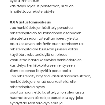
syistä. Ennen kuin
käsittelyn rajoitus poistetaan, siitä on
ilmoitettava rekisteröidylle.
8.6 Vastustamisoikeus
Jos henkilötietojen käsittely perustuu
rekisterinpitäjän tai kolmannen osapuolen
oikeutetun edun toteuttamiseen, yleistä
etua koskevan tehtävän suorittamiseen tai
rekisterinpitäjälle kuuluvan julkisen vallan
käyttöön, rekisteröidyllä on oikeus
vastustaa häntä koskevien henkilötietojen
käsittelyä henkilökohtaiseen erityiseen
tilanteeseensa liittyvällä perusteella.
Jos rekisteröity käyttää vastustamisoikeuttaan,
henkilötietoja ei enää saa käsitellä, ellei
rekisterinpitäjä pysty
osoittamaan, että käsittelyyn on olemassa
huomattavan tärkeä ja perusteltu syy, joka
syrjäyttää rekisteröidyn edut ja