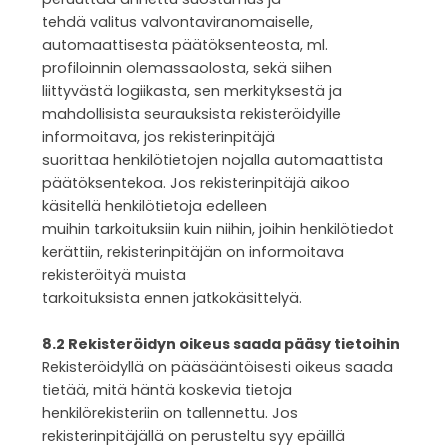
tehdä valitus valvontaviranomaiselle,
automaattisesta päätöksenteosta, ml.
profiloinnin olemassaolosta, sekä siihen
liittyvästä logiikasta, sen merkityksestä ja
mahdollisista seurauksista rekisteröidyille
informoitava, jos rekisterinpitäjä
suorittaa henkilötietojen nojalla automaattista
päätöksentekoa. Jos rekisterinpitäjä aikoo
käsitellä henkilötietoja edelleen
muihin tarkoituksiin kuin niihin, joihin henkilötiedot
kerättiin, rekisterinpitäjän on informoitava
rekisteröityä muista
tarkoituksista ennen jatkokäsittelyä.
8.2 Rekisteröidyn oikeus saada pääsy tietoihin
Rekisteröidyllä on pääsääntöisesti oikeus saada
tietää, mitä häntä koskevia tietoja
henkilörekisteriin on tallennettu. Jos
rekisterinpitäjällä on perusteltu syy epäillä