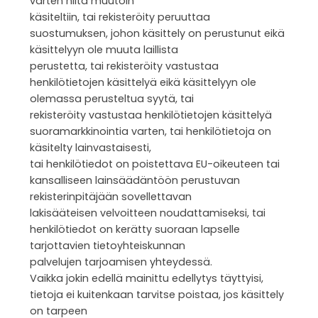
varten niitä muutoin
käsiteltiin, tai rekisteröity peruuttaa
suostumuksen, johon käsittely on perustunut eikä
käsittelyyn ole muuta laillista
perustetta, tai rekisteröity vastustaa
henkilötietojen käsittelyä eikä käsittelyyn ole
olemassa perusteltua syytä, tai
rekisteröity vastustaa henkilötietojen käsittelyä
suoramarkkinointia varten, tai henkilötietoja on
käsitelty lainvastaisesti,
tai henkilötiedot on poistettava EU-oikeuteen tai
kansalliseen lainsäädäntöön perustuvan
rekisterinpitäjään sovellettavan
lakisääteisen velvoitteen noudattamiseksi, tai
henkilötiedot on kerätty suoraan lapselle
tarjottavien tietoyhteiskunnan
palvelujen tarjoamisen yhteydessä.
Vaikka jokin edellä mainittu edellytys täyttyisi,
tietoja ei kuitenkaan tarvitse poistaa, jos käsittely
on tarpeen