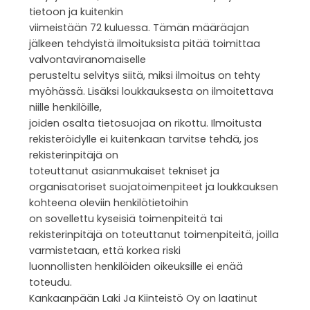
tietoon ja kuitenkin
viimeistään 72 kuluessa. Tämän määräajan
jälkeen tehdyistä ilmoituksista pitää toimittaa
valvontaviranomaiselle
perusteltu selvitys siitä, miksi ilmoitus on tehty
myöhässä. Lisäksi loukkauksesta on ilmoitettava
niille henkilöille,
joiden osalta tietosuojaa on rikottu. Ilmoitusta
rekisteröidylle ei kuitenkaan tarvitse tehdä, jos
rekisterinpitäjä on
toteuttanut asianmukaiset tekniset ja
organisatoriset suojatoimenpiteet ja loukkauksen
kohteena oleviin henkilötietoihin
on sovellettu kyseisiä toimenpiteitä tai
rekisterinpitäjä on toteuttanut toimenpiteitä, joilla
varmistetaan, että korkea riski
luonnollisten henkilöiden oikeuksille ei enää
toteudu.
Kankaanpään Laki Ja Kiinteistö Oy on laatinut