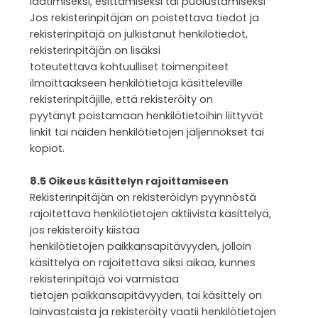
laatimiseksi, esittämiseksi tai puolustamiseksi
Jos rekisterinpitäjän on poistettava tiedot ja
rekisterinpitäjä on julkistanut henkilötiedot,
rekisterinpitäjän on lisäksi
toteutettava kohtuulliset toimenpiteet
ilmoittaakseen henkilötietoja käsitteleville
rekisterinpitäjille, että rekisteröity on
pyytänyt poistamaan henkilötietoihin liittyvät
linkit tai näiden henkilötietojen jäljennökset tai
kopiot.
8.5 Oikeus käsittelyn rajoittamiseen
Rekisterinpitäjän on rekisteröidyn pyynnöstä
rajoitettava henkilötietojen aktiivista käsittelyä,
jos rekisteröity kiistää
henkilötietojen paikkansapitävyyden, jolloin
käsittelyä on rajoitettava siksi aikaa, kunnes
rekisterinpitäjä voi varmistaa
tietojen paikkansapitävyyden, tai käsittely on
lainvastaista ja rekisteröity vaatii henkilötietojen