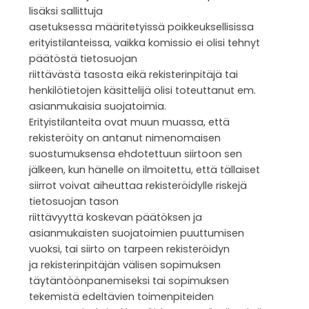
lisäksi sallittuja
asetuksessa määritetyissä poikkeuksellisissa
erityistilanteissa, vaikka komissio ei olisi tehnyt
päätöstä tietosuojan
riittävästä tasosta eikä rekisterinpitäjä tai
henkilötietojen käsittelijä olisi toteuttanut em.
asianmukaisia suojatoimia.
Erityistilanteita ovat muun muassa, että
rekisteröity on antanut nimenomaisen
suostumuksensa ehdotettuun siirtoon sen
jälkeen, kun hänelle on ilmoitettu, että tällaiset
siirrot voivat aiheuttaa rekisteröidylle riskejä
tietosuojan tason
riittävyyttä koskevan päätöksen ja
asianmukaisten suojatoimien puuttumisen
vuoksi, tai siirto on tarpeen rekisteröidyn
ja rekisterinpitäjän välisen sopimuksen
täytäntöönpanemiseksi tai sopimuksen
tekemistä edeltävien toimenpiteiden