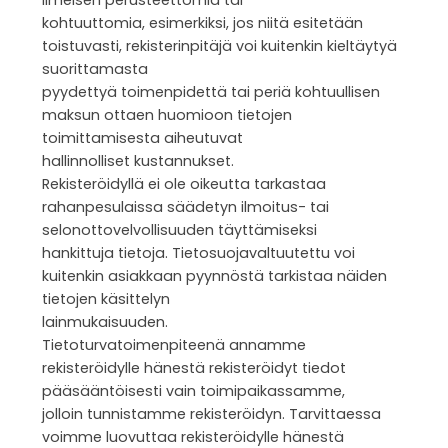
kohtuuttomia, esimerkiksi, jos niitä esitetään
toistuvasti, rekisterinpitäjä voi kuitenkin kieltäytyä
suorittamasta
pyydettyä toimenpidettä tai periä kohtuullisen
maksun ottaen huomioon tietojen
toimittamisesta aiheutuvat
hallinnolliset kustannukset.
Rekisteröidyllä ei ole oikeutta tarkastaa
rahanpesulaissa säädetyn ilmoitus- tai
selonottovelvollisuuden täyttämiseksi
hankittuja tietoja. Tietosuojavaltuutettu voi
kuitenkin asiakkaan pyynnöstä tarkistaa näiden
tietojen käsittelyn
lainmukaisuuden.
Tietoturvatoimenpiteenä annamme
rekisteröidylle hänestä rekisteröidyt tiedot
pääsääntöisesti vain toimipaikassamme,
jolloin tunnistamme rekisteröidyn. Tarvittaessa
voimme luovuttaa rekisteröidylle hänestä