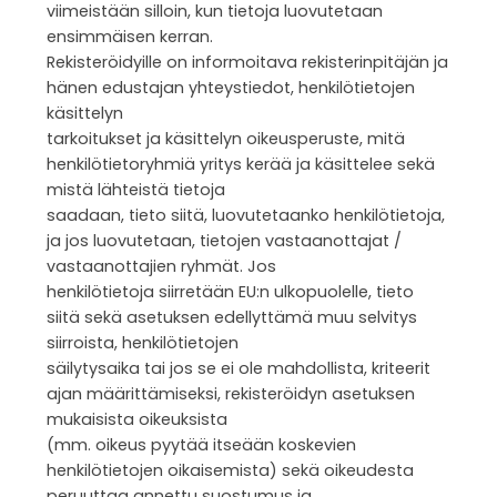
viimeistään silloin, kun tietoja luovutetaan
ensimmäisen kerran.
Rekisteröidyille on informoitava rekisterinpitäjän ja
hänen edustajan yhteystiedot, henkilötietojen
käsittelyn
tarkoitukset ja käsittelyn oikeusperuste, mitä
henkilötietoryhmiä yritys kerää ja käsittelee sekä
mistä lähteistä tietoja
saadaan, tieto siitä, luovutetaanko henkilötietoja,
ja jos luovutetaan, tietojen vastaanottajat /
vastaanottajien ryhmät. Jos
henkilötietoja siirretään EU:n ulkopuolelle, tieto
siitä sekä asetuksen edellyttämä muu selvitys
siirroista, henkilötietojen
säilytysaika tai jos se ei ole mahdollista, kriteerit
ajan määrittämiseksi, rekisteröidyn asetuksen
mukaisista oikeuksista
(mm. oikeus pyytää itseään koskevien
henkilötietojen oikaisemista) sekä oikeudesta
peruuttaa annettu suostumus ja