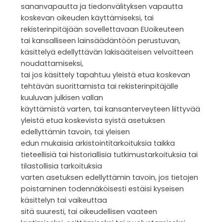
sananvapautta ja tiedonvälityksen vapautta
koskevan oikeuden käyttämiseksi, tai
rekisterinpitäjään sovellettavaan EUoikeuteen
tai kansalliseen lainsäädäntöön perustuvan,
käsittelyä edellyttävän lakisääteisen velvoitteen
noudattamiseksi,
tai jos käsittely tapahtuu yleistä etua koskevan
tehtävän suorittamista tai rekisterinpitäjälle
kuuluvan julkisen vallan
käyttämistä varten, tai kansanterveyteen liittyvää
yleistä etua koskevista syistä asetuksen
edellyttämin tavoin, tai yleisen
edun mukaisia arkistointitarkoituksia taikka
tieteellisiä tai historiallisia tutkimustarkoituksia tai
tilastollisia tarkoituksia
varten asetuksen edellyttämin tavoin, jos tietojen
poistaminen todennäköisesti estäisi kyseisen
käsittelyn tai vaikeuttaa
sitä suuresti, tai oikeudellisen vaateen