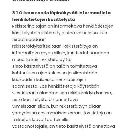
8.1 Oikeus saada läpinäkyvää informaatiota
henkilötietojen käsittelystä
Rekisterinpitäjän on informoitava henkilötietojen
käsittelystä rekisteröityjä siinä vaiheessa, kun
tiedot saadaan
rekisteröidyltä itseltään. Rekisteröityjä on
informoitava myös silloin, kun tiedot saadaan
muualta kuin rekisteröidyltä.
Tieto käsittelystä on tällöin toimitettava
kohtuullisen ajan kuluessa ja viimeistään
kuukauden kuluessa henkilötietojen
saamisesta. Jos henkilötietoja käytetään
viestintään asianomaisen rekisteröidyn kanssa,
tieto käsittelystä on annettava
viimeistään silloin, kun rekisteröityyn ollaan
yhteydessä ensimmäisen kerran. Jos tietoja on
tarkoitus luovuttaa toiselle
vastaanottajalle, on tieto käsittelystä annettava