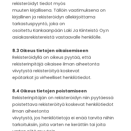
rekisteröidyt tiedot myös
muuten kirjallisena. Tällöin vaatimuksena on
kirjallinen ja rekisteröidyn allekirjoittama
tarkastuspyyntö, joka on
osoitettu Kankaanpään Laki Ja Kiinteistö Oy:n
asiakasrekistereistä vastaavalle henkilölle.
8.3 Oikeus tietojen oikaisemiseen
Rekisteröidyllä on oikeus pyytää, että
rekisterinpitäjä oikaisee ilman aiheetonta
viivytystä rekisteröityä koskevat
epätarkat ja virheelliset henkilötiedot.
8.4 Oikeus tietojen poistamiseen
Rekisterinpitäjän on rekisteröidyn niin pyytäessä
poistettava rekisteröityä koskevat henkilötiedot
ilman aiheetonta
viivytystä, jos henkilötietoja ei enää tarvita niihin
tarkoituksiin, joita varten ne kerättiin tai joita