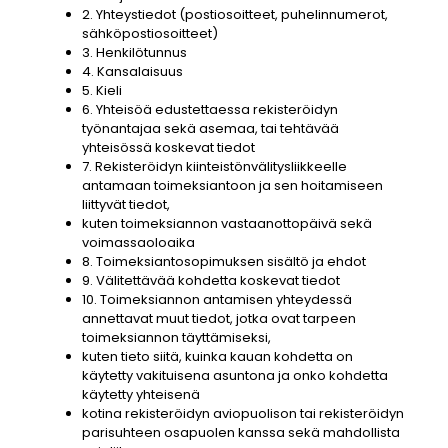
2. Yhteystiedot (postiosoitteet, puhelinnumerot,
sähköpostiosoitteet)
3. Henkilötunnus
4. Kansalaisuus
5. Kieli
6. Yhteisöä edustettaessa rekisteröidyn
työnantajaa sekä asemaa, tai tehtävää
yhteisössä koskevat tiedot
7. Rekisteröidyn kiinteistönvälitysliikkeelle
antamaan toimeksiantoon ja sen hoitamiseen
liittyvät tiedot,
kuten toimeksiannon vastaanottopäivä sekä
voimassaoloaika
8. Toimeksiantosopimuksen sisältö ja ehdot
9. Välitettävää kohdetta koskevat tiedot
10. Toimeksiannon antamisen yhteydessä
annettavat muut tiedot, jotka ovat tarpeen
toimeksiannon täyttämiseksi,
kuten tieto siitä, kuinka kauan kohdetta on
käytetty vakituisena asuntona ja onko kohdetta
käytetty yhteisenä
kotina rekisteröidyn aviopuolison tai rekisteröidyn
parisuhteen osapuolen kanssa sekä mahdollista