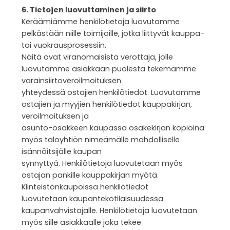
6. Tietojen luovuttaminen ja siirto
Keräämiämme henkilötietoja luovutamme
pelkästään niille toimijoille, jotka liittyvät kauppa-
tai vuokrausprosessiin.
Näitä ovat viranomaisista verottaja, jolle
luovutamme asiakkaan puolesta tekemämme
varainsiirtoveroilmoituksen
yhteydessä ostajien henkilötiedot. Luovutamme
ostajien ja myyjien henkilötiedot kauppakirjan,
veroilmoituksen ja
asunto-osakkeen kaupassa osakekirjan kopioina
myös taloyhtiön nimeämälle mahdolliselle
isännöitsijälle kaupan
synnyttyä. Henkilötietoja luovutetaan myös
ostajan pankille kauppakirjan myötä.
Kiinteistönkaupoissa henkilötiedot
luovutetaan kaupantekotilaisuudessa
kaupanvahvistajalle. Henkilötietoja luovutetaan
myös sille asiakkaalle joka tekee