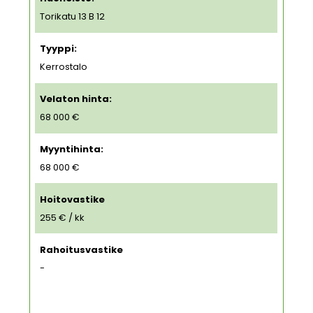
Torikatu 13 B 12
Tyyppi:
Kerrostalo
Velaton hinta:
68 000 €
Myyntihinta:
68 000 €
Hoitovastike
255 € / kk
Rahoitusvastike
-