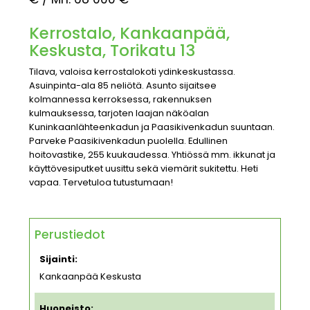
Kerrostalo, Kankaanpää,
Keskusta, Torikatu 13
Tilava, valoisa kerrostalokoti ydinkeskustassa.
Asuinpinta-ala 85 neliötä. Asunto sijaitsee
kolmannessa kerroksessa, rakennuksen
kulmauksessa, tarjoten laajan näköalan
Kuninkaanlähteenkadun ja Paasikivenkadun suuntaan.
Parveke Paasikivenkadun puolella. Edullinen
hoitovastike, 255 kuukaudessa. Yhtiössä mm. ikkunat ja
käyttövesiputket uusittu sekä viemärit sukitettu. Heti
vapaa. Tervetuloa tutustumaan!
Perustiedot
Sijainti:
Kankaanpää Keskusta
Huoneisto: