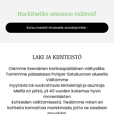
Harkitsetko asunnon vaihtoa?
Kutsu meidät ilmaiselle arviokäynnille ›
LAKI JA KIINTEISTÖ
Olemme itsenäinen kankaapääläinen välitysliike.
Toimimme pääasiassa Pohjois-Satakunnan alueella.
Välitämme
myytäviä tai vuokrattavia kiinteistöjä ja asuntoja.
Meillä on pitkä, yli 40 vuoden kokemus hyvin
monenlaisten
kohteiden välittämisestä. Tiedämme miten eri
kohteita kannattaa markkinoida, jotta ne saadaan
myydyksi.