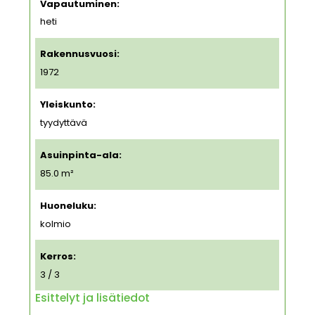
Vapautuminen:
heti
Rakennusvuosi:
1972
Yleiskunto:
tyydyttävä
Asuinpinta-ala:
85.0 m²
Huoneluku:
kolmio
Kerros:
3 / 3
Esittelyt ja lisätiedot