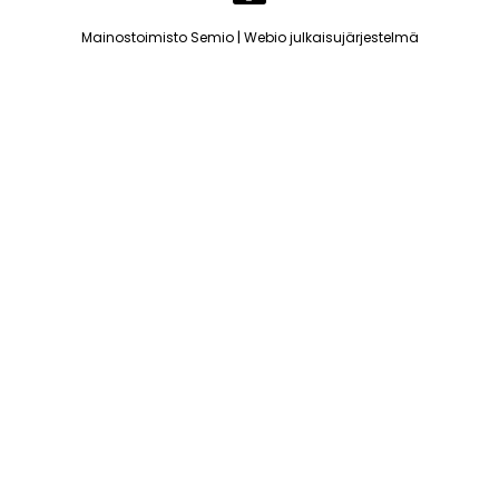
|
Mainostoimisto Semio
Webio julkaisujärjestelmä