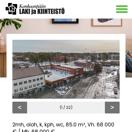
<
>
(1 / 22)
2mh, oloh, k, kph, wc, 85.0 m², Vh. 68 000
€ / Mh. 68 000 €