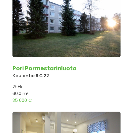
Pori Pormestarinluoto
Keulantie 6 C 22
2h+k
60.0 m²
35 000 €