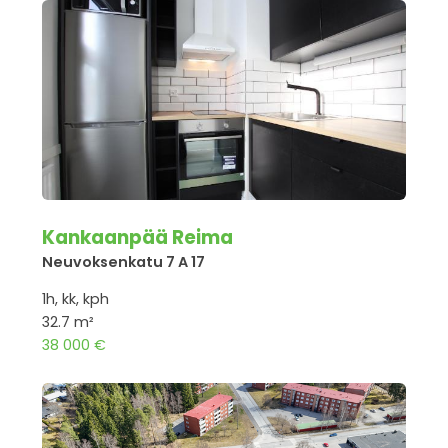
Kankaanpää Reima
Neuvoksenkatu 7 A 17
1h, kk, kph
32.7 m²
38 000 €