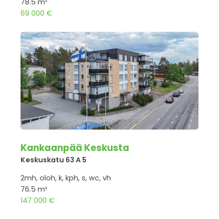
78.5 m²
69 000 €
Kankaanpää Keskusta
Keskuskatu 63 A 5
2mh, oloh, k, kph, s, wc, vh
76.5 m²
147 000 €