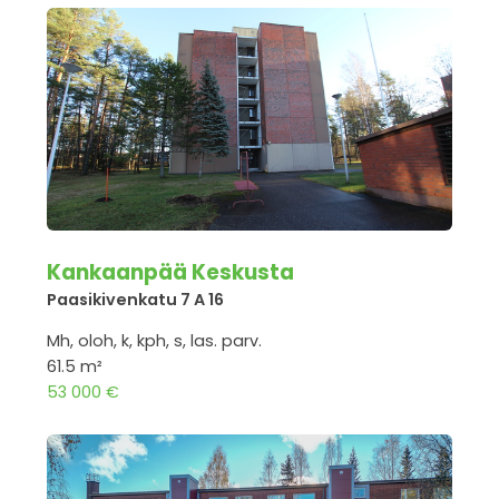
Kankaanpää Keskusta
Paasikivenkatu 7 A 16
Mh, oloh, k, kph, s, las. parv.
61.5 m²
53 000 €