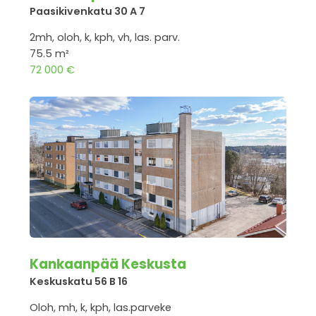
Paasikivenkatu 30 A 7
2mh, oloh, k, kph, vh, las. parv.
75.5 m²
72 000 €
Kankaanpää Keskusta
Keskuskatu 56 B 16
Oloh, mh, k, kph, las.parveke