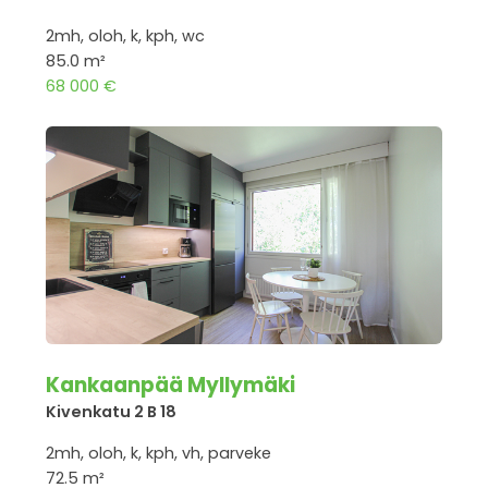
2mh, oloh, k, kph, wc
85.0 m²
68 000 €
Kankaanpää Myllymäki
Kivenkatu 2 B 18
2mh, oloh, k, kph, vh, parveke
72.5 m²