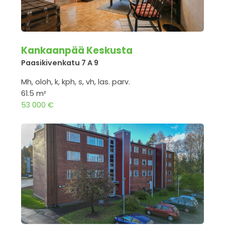
Kankaanpää Keskusta
Paasikivenkatu 7 A 9
Mh, oloh, k, kph, s, vh, las. parv.
61.5 m²
53 000 €