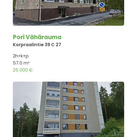
Pori Vähärauma
Korpraalintie 39 C 27
2h+k+p
57.0 m²
25 000 €