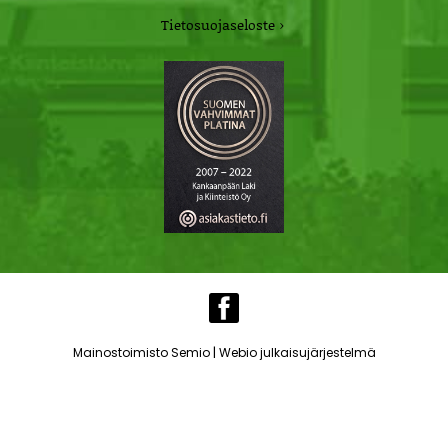
Tietosuojaseloste ›
|
Mainostoimisto Semio
Webio julkaisujärjestelmä