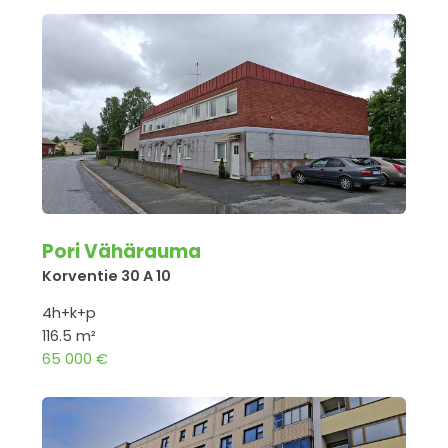
Pori Vähärauma
Korventie 30 A 10
4h+k+p
116.5 m²
65 000 €