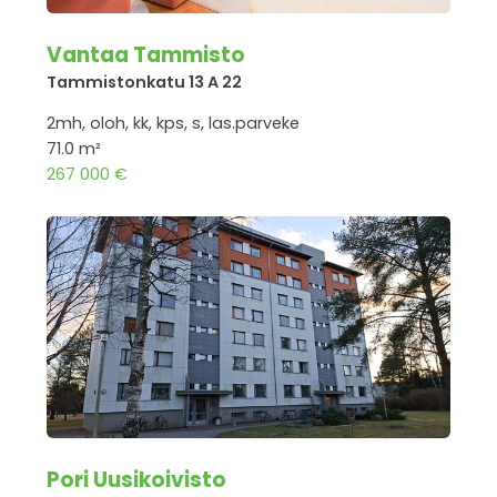
Vantaa Tammisto
Tammistonkatu 13 A 22
2mh, oloh, kk, kps, s, las.parveke
71.0 m²
267 000 €
Pori Uusikoivisto