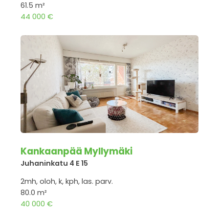
61.5 m²
44 000 €
Kankaanpää Myllymäki
Juhaninkatu 4 E 15
2mh, oloh, k, kph, las. parv.
80.0 m²
40 000 €