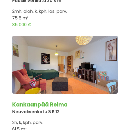
Paasikivenkatu 30 B 16
2mh, oloh, k, kph, las. parv.
75.5 m²
85 000 €
Kankaanpää Reima
Neuvoksenkatu 8 B 12
2h, k, kph, parv.
61.5 m²