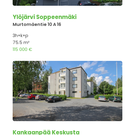
Ylöjärvi Soppeenmäki
Murtomäentie 10 A 16
3h+k+p
75.5 m²
115 000 €
Kankaanpää Keskusta