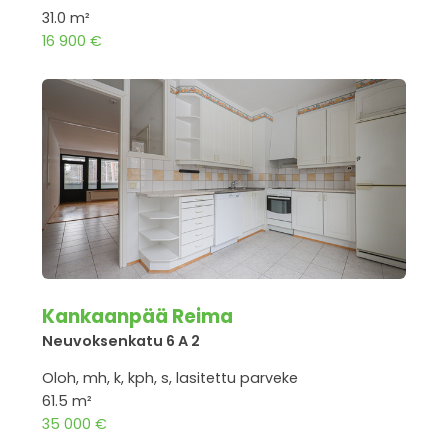
31.0 m²
16 900 €
Kankaanpää Reima
Neuvoksenkatu 6 A 2
Oloh, mh, k, kph, s, lasitettu parveke
61.5 m²
35 000 €