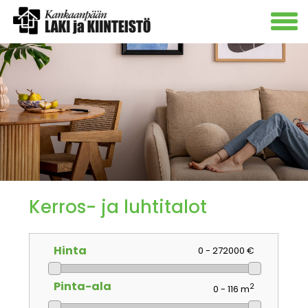
Kerros- ja luhtitalot
Hinta
0 - 272000 €
Pinta-ala
2
0 - 116 m