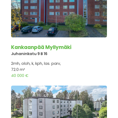
Kankaanpää Myllymäki
Juhaninkatu 9 B 16
2mh, oloh, k, kph, las. parv,
72.0 m²
40 000 €