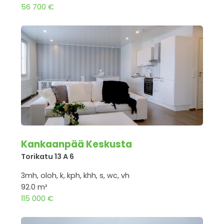
56 700 €
Kankaanpää Keskusta
Torikatu 13 A 6
3mh, oloh, k, kph, khh, s, wc, vh
92.0 m²
115 000 €