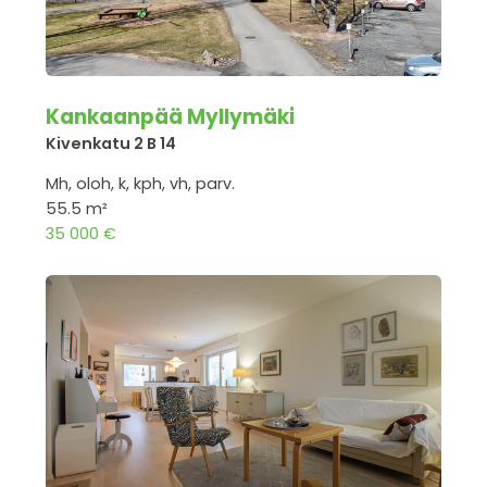
Kankaanpää Myllymäki
Kivenkatu 2 B 14
Mh, oloh, k, kph, vh, parv.
55.5 m²
35 000 €