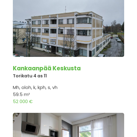
Kankaanpää Keskusta
Torikatu 4 as 11
Mh, oloh, k, kph, s, vh
59.5 m²
52 000 €