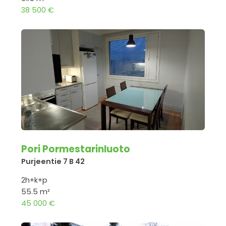
38 500 €
Pori Pormestarinluoto
Purjeentie 7 B 42
2h+k+p
55.5 m²
45 000 €