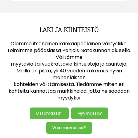
LAKI JA KIINTEISTÖ
Olemme itsenäinen kankaapääläinen välitysliike.
Toimimme pääasiassa Pohjois-Satakunnan alueella.
Välitämme
myytäviä tai vuokrattavia kiinteistöjä ja asuntoja.
Meillä on pitkä, yli 40 vuoden kokemus hyvin
monenlaisten
kohteiden välittämisestä. Tiedämme miten eri
kohteita kannattaa markkinoida, jotta ne saadaan
myydyksi.
Ostamassa?
Myymässä?
Vuokraamassa?