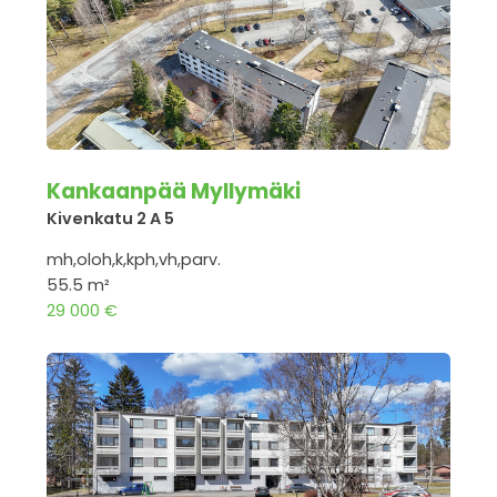
Kankaanpää Myllymäki
Kivenkatu 2 A 5
mh,oloh,k,kph,vh,parv.
55.5 m²
29 000 €