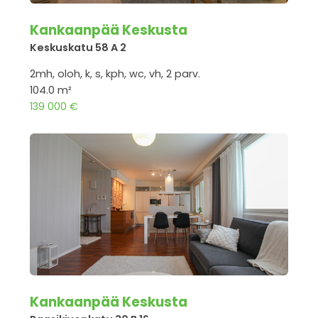
Kankaanpää Keskusta
Keskuskatu 58 A 2
2mh, oloh, k, s, kph, wc, vh, 2 parv.
104.0 m²
139 000 €
Kankaanpää Keskusta