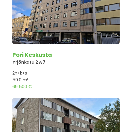
Pori Keskusta
Yrjönkatu 2 A 7
2h+k+s
59.0 m²
69 500 €