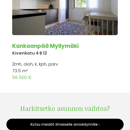
Kankaanpää Myllymäki
Kivenkatu 4 B 12
2mh, oloh, k, kph, parv
73.5 m²
56 500 €
Harkitsetko asunnon vaihtoa?
Kutsu meidät ilmaiselle arviokäynnille ›