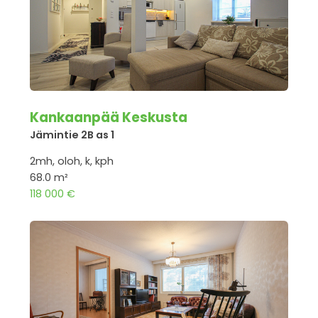
Kankaanpää Keskusta
Jämintie 2B as 1
2mh, oloh, k, kph
68.0 m²
118 000 €