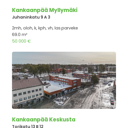
Kankaanpää Myllymäki
Juhaninkatu 9 A 3
2mh, oloh, k, kph, vh, las.parveke
69.0 m²
50 000 €
Kankaanpää Keskusta
Torikatu 13 B 12