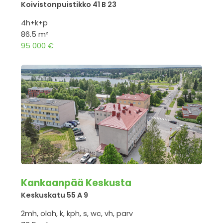
Koivistonpuistikko 41 B 23
4h+k+p
86.5 m²
95 000 €
Kankaanpää Keskusta
Keskuskatu 55 A 9
2mh, oloh, k, kph, s, wc, vh, parv