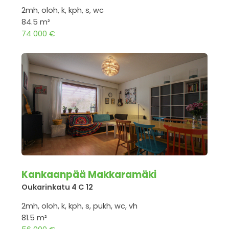
2mh, oloh, k, kph, s, wc
84.5 m²
74 000 €
Kankaanpää Makkaramäki
Oukarinkatu 4 C 12
2mh, oloh, k, kph, s, pukh, wc, vh
81.5 m²