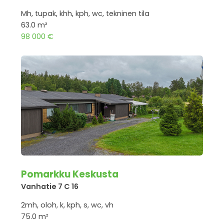
Mh, tupak, khh, kph, wc, tekninen tila
63.0 m²
98 000 €
Pomarkku Keskusta
Vanhatie 7 C 16
2mh, oloh, k, kph, s, wc, vh
75.0 m²