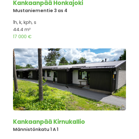
Kankaanpää Honkajoki
Mustaniementie 3 as 4
1h, k, kph, s
44.4 m²
17 000 €
Kankaanpää Kirnukallio
Männistönkatu 1 A 1