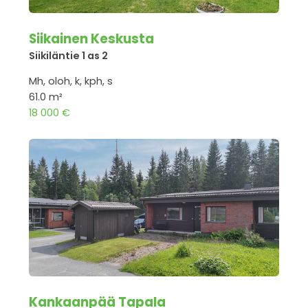
Siikainen Keskusta
Siikiläntie 1 as 2
Mh, oloh, k, kph, s
61.0 m²
18 000 €
Kankaanpää Tapala