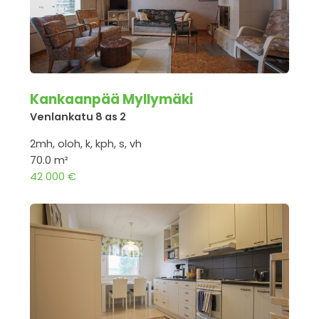
Kankaanpää Myllymäki
Venlankatu 8 as 2
2mh, oloh, k, kph, s, vh
70.0 m²
42 000 €