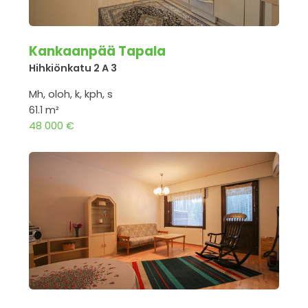
Kankaanpää Tapala
Hihkiönkatu 2 A 3
Mh, oloh, k, kph, s
61.1 m²
48 000 €