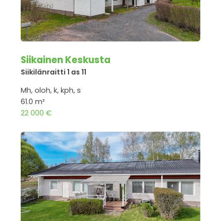
Siikainen Keskusta
Siikilänraitti 1 as 11
Mh, oloh, k, kph, s
61.0 m²
22 000 €