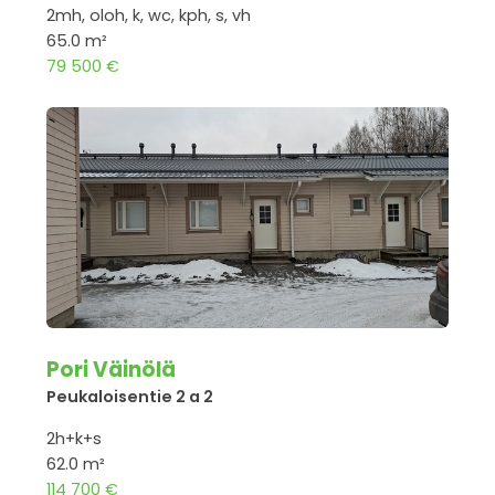
2mh, oloh, k, wc, kph, s, vh
65.0 m²
79 500 €
Pori Väinölä
Peukaloisentie 2 a 2
2h+k+s
62.0 m²
114 700 €