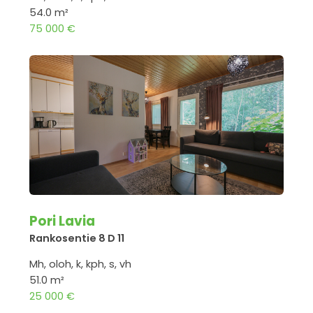
54.0 m²
75 000 €
Pori Lavia
Rankosentie 8 D 11
Mh, oloh, k, kph, s, vh
51.0 m²
25 000 €