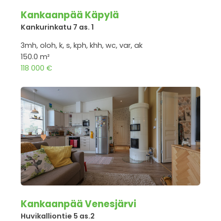
Kankaanpää Käpylä
Kankurinkatu 7 as. 1
3mh, oloh, k, s, kph, khh, wc, var, ak
150.0 m²
118 000 €
Kankaanpää Venesjärvi
Huvikalliontie 5 as.2