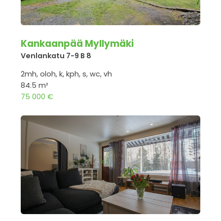
Kankaanpää Myllymäki
Venlankatu 7-9 B 8
2mh, oloh, k, kph, s, wc, vh
84.5 m²
75 000 €