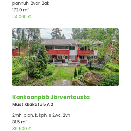
pannuh, 2var, 2ak
172.0 m²
114 000 €
Kankaanpää Järventausta
Mustikkakatu 5 A 2
2mh, oloh, k, kph, s 2wc, 2vh
81.5 m²
89 500 €