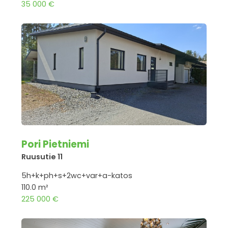
35 000 €
Pori Pietniemi
Ruusutie 11
5h+k+ph+s+2wc+var+a-katos
110.0 m²
225 000 €