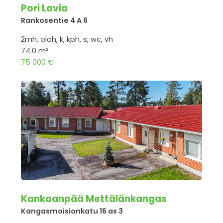
Pori Lavia
Rankosentie 4 A 6
2mh, oloh, k, kph, s, wc, vh
74.0 m²
75 000 €
Kankaanpää Mettälänkangas
Kangasmoisionkatu 16 as 3