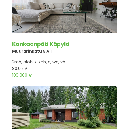
Kankaanpää Käpylä
Muurarinkatu 9 A 1
2mh, oloh, k, kph, s, wc, vh
80.0 m²
109 000 €