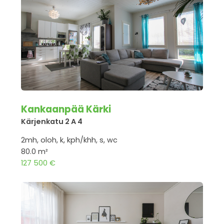
Kankaanpää Kärki
Kärjenkatu 2 A 4
2mh, oloh, k, kph/khh, s, wc
80.0 m²
127 500 €