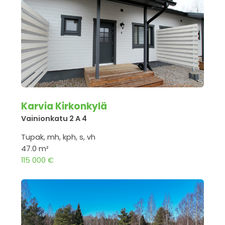
Karvia Kirkonkylä
Vainionkatu 2 A 4
Tupak, mh, kph, s, vh
47.0 m²
115 000 €