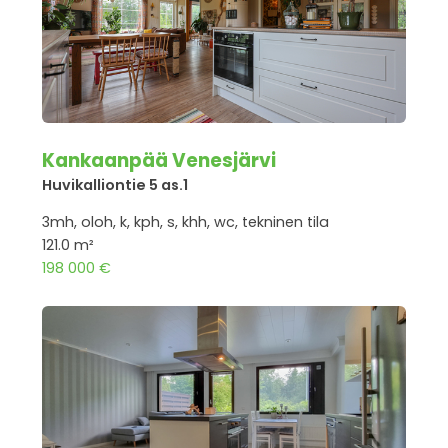
Kankaanpää Venesjärvi
Huvikalliontie 5 as.1
3mh, oloh, k, kph, s, khh, wc, tekninen tila
121.0 m²
198 000 €