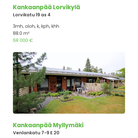
Kankaanpää Lorvikylä
Lorvikatu 19 as 4
3mh, oloh, k, kph, khh
88.0 m²
68 000 €
Kankaanpää Myllymäki
Venlankatu 7-9 E 20