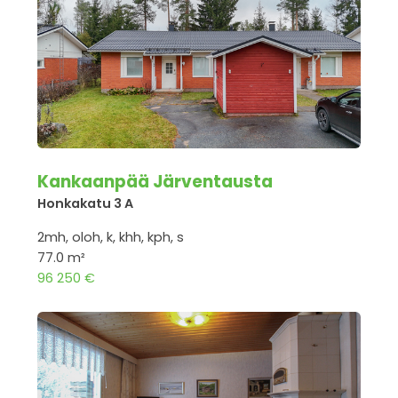
Kankaanpää Järventausta
Honkakatu 3 A
2mh, oloh, k, khh, kph, s
77.0 m²
96 250 €