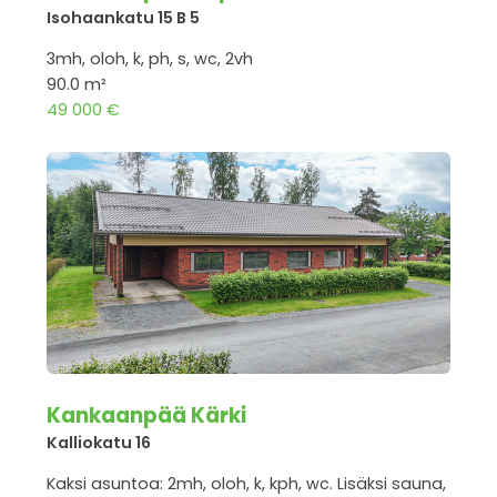
Isohaankatu 15 B 5
3mh, oloh, k, ph, s, wc, 2vh
90.0 m²
49 000 €
Kankaanpää Kärki
Kalliokatu 16
Kaksi asuntoa: 2mh, oloh, k, kph, wc. Lisäksi sauna,