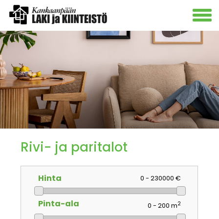
Rivi- ja paritalot
Hinta
0 - 230000 €
Pinta-ala
2
0 - 200 m