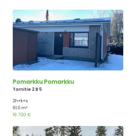
Pomarkku Pomarkku
Tornitie 2 B 5
2h+k+s
61.0 m²
19 700 €