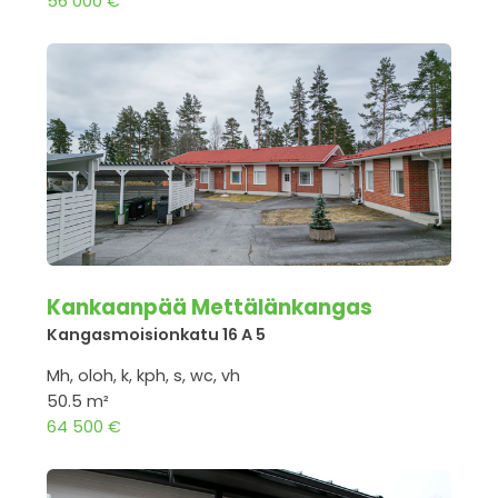
56 000 €
Kankaanpää Mettälänkangas
Kangasmoisionkatu 16 A 5
Mh, oloh, k, kph, s, wc, vh
50.5 m²
64 500 €