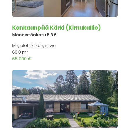
Kankaanpää Kärki (Kirnukallio)
Männistönkatu 5 B 6
Mh, oloh, k, kph, s, wc
60.0 m²
65 000 €