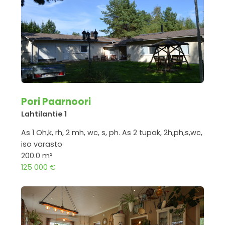
Pori Paarnoori
Lahtilantie 1
As 1 Oh,k, rh, 2 mh, wc, s, ph. As 2 tupak, 2h,ph,s,wc,
iso varasto
200.0 m²
125 000 €