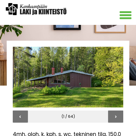
‹
›
(1 / 64)
4mh, oloh, k, kph, s, wc, tekninen tila, 150.0