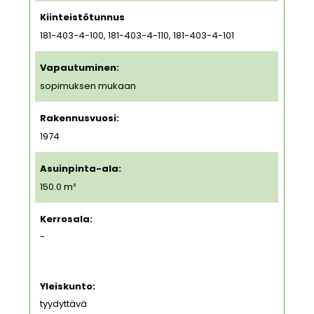
Kiinteistötunnus
181-403-4-100, 181-403-4-110, 181-403-4-101
Vapautuminen:
sopimuksen mukaan
Rakennusvuosi:
1974
Asuinpinta-ala:
150.0 m²
Kerrosala:
-
Yleiskunto:
tyydyttävä