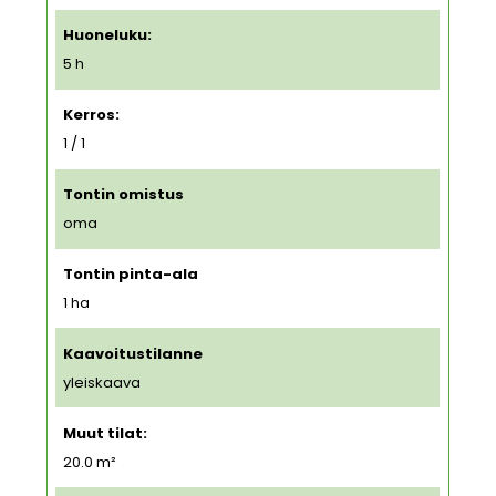
Huoneluku:
5 h
Kerros:
1 / 1
Tontin omistus
oma
Tontin pinta-ala
1
ha
Kaavoitustilanne
yleiskaava
Muut tilat:
20.0 m²