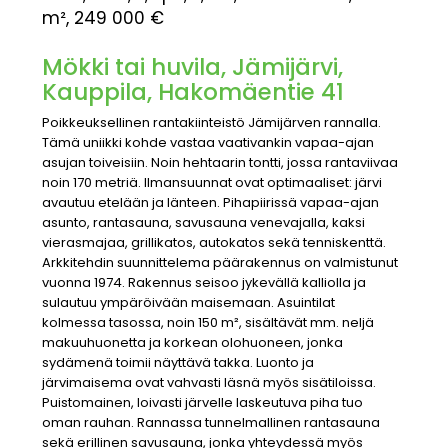
m², 249 000 €
Mökki tai huvila, Jämijärvi,
Kauppila, Hakomäentie 41
Poikkeuksellinen rantakiinteistö Jämijärven rannalla.
Tämä uniikki kohde vastaa vaativankin vapaa-ajan
asujan toiveisiin. Noin hehtaarin tontti, jossa rantaviivaa
noin 170 metriä. Ilmansuunnat ovat optimaaliset: järvi
avautuu etelään ja länteen. Pihapiirissä vapaa-ajan
asunto, rantasauna, savusauna venevajalla, kaksi
vierasmajaa, grillikatos, autokatos sekä tenniskenttä.
Arkkitehdin suunnittelema päärakennus on valmistunut
vuonna 1974. Rakennus seisoo jykevällä kalliolla ja
sulautuu ympäröivään maisemaan. Asuintilat
kolmessa tasossa, noin 150 m², sisältävät mm. neljä
makuuhuonetta ja korkean olohuoneen, jonka
sydämenä toimii näyttävä takka. Luonto ja
järvimaisema ovat vahvasti läsnä myös sisätiloissa.
Puistomainen, loivasti järvelle laskeutuva piha tuo
oman rauhan. Rannassa tunnelmallinen rantasauna
sekä erillinen savusauna, jonka yhteydessä myös