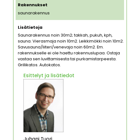
Rakennukset
saunarakennus
Lisätietoja
Saunarakennus noin 30m2; takkah, pukuh, kph,
sauna. Vierasmaja noin 10m2. Leikkimökki noin 10m2.
Savusauna/liiteri/venevaja noin 60m2. Em.
rakennukselle ei ole haettu rakennuslupaa. Ostaja
vastaa sen luvittamisesta tai purkamistarpeesta.
Grillikatos. Autokatos.
Esittelyt ja lisätiedot
Juhani Tuori