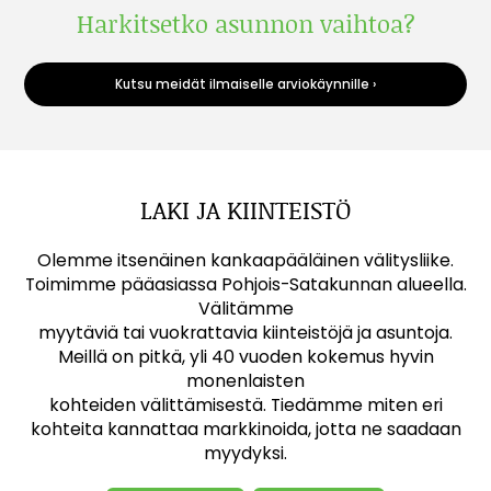
Harkitsetko asunnon vaihtoa?
Kutsu meidät ilmaiselle arviokäynnille ›
LAKI JA KIINTEISTÖ
Olemme itsenäinen kankaapääläinen välitysliike.
Toimimme pääasiassa Pohjois-Satakunnan alueella.
Välitämme
myytäviä tai vuokrattavia kiinteistöjä ja asuntoja.
Meillä on pitkä, yli 40 vuoden kokemus hyvin
monenlaisten
kohteiden välittämisestä. Tiedämme miten eri
kohteita kannattaa markkinoida, jotta ne saadaan
myydyksi.