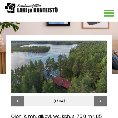
‹
›
(1 / 34)
Oloh, k, mh, alkovi, wc, kph, s, 75.0 m², 85