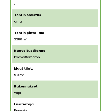
/
Tontin omistus
oma
Tontin pinta-ala
2280
m²
Kaavoitustilanne
kaavoittamaton
Muut tilat:
9.0 m²
Rakennukset
vaja
Lisätietoja
Puuvaja