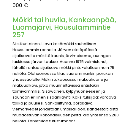
000 €
Mökki tai huvila, Kankaanpää,
Luomajärvi, Housulammintie
257
Siistikuntoinen, tilava kesämökki rauhallisen
Housulammin rannalla. Järven eteläpäässä
sijaitsevalta mökiltä kaunis järvimaisema, auringon
laskiessa järven taakse. Vuonna 1975 valmistunut,
lähellä rantaa sijaitseva mökki pinta-alaltaan noin 75
neliötä. Olohuoneessa tilaa suuremmankin porukan
yhdessäololle. Mökin takaosassa makuuhuone ja
makuualkovi, jotka muunneltavissa entistäkin
toimivammiksi. Sisäwc:hen, kylpyhuoneeseen ja
saunaan erillinen sisäänkäynti. Kaksi tulisijaa; varaava
takka ja puuliesi. Sähköliittymä, porakaivo,
viemärivedet johdetaan umpisäiliöön. Kahdesta tilasta
muodostuvan kokonaisuuden pinta-ala yhteensä 2280
neliötä. Tervetuloa tutustumaan!