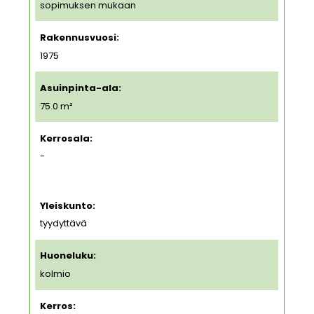
sopimuksen mukaan
Rakennusvuosi:
1975
Asuinpinta-ala:
75.0 m²
Kerrosala:
-
Yleiskunto:
tyydyttävä
Huoneluku:
kolmio
Kerros: