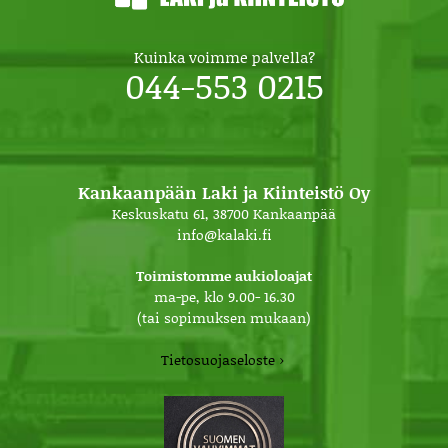
Kuinka voimme palvella?
044-553 0215
Kankaanpään Laki ja Kiinteistö Oy
Keskuskatu 61, 38700 Kankaanpää
info@kalaki.fi
Toimistomme aukioloajat
ma-pe, klo 9.00- 16.30
(tai sopimuksen mukaan)
Tietosuojaseloste ›