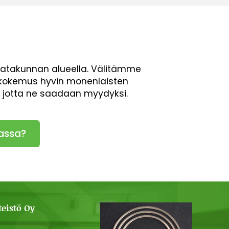
Satakunnan alueella. Välitämme
en kokemus hyvin monenlaisten
, jotta ne saadaan myydyksi.
assa?
eistö Oy