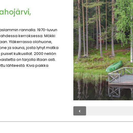
ahojärvi,
uraslammin rannalla. 1970-luvun
a kahdessa kerroksessa. Mökki
omaan. Yläkerrassa olohuone,
one ja sauna, josta lyhyt matka
uiset kulkusillat. 2000 neliön
istetta on tarjolla iltaan asti.
ttu lähteestä. Kiva paikka
‹