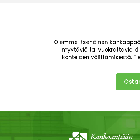
Olemme itsenäinen kankaapäälä
myytäviä tai vuokrattavia ki
kohteiden välittämisestä. T
Osta