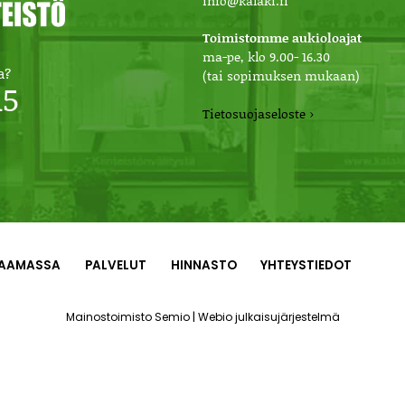
info@kalaki.fi
Toimistomme aukioloajat
ma-pe, klo 9.00- 16.30
a?
(tai sopimuksen mukaan)
15
Tietosuojaseloste ›
AAMASSA
PALVELUT
HINNASTO
YHTEYSTIEDOT
|
Mainostoimisto Semio
Webio julkaisujärjestelmä