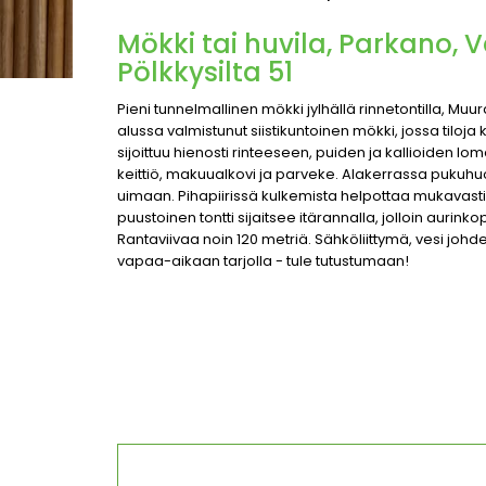
Mökki tai huvila, Parkano, V
Pölkkysilta 51
Pieni tunnelmallinen mökki jylhällä rinnetontilla, Mu
alussa valmistunut siistikuntoinen mökki, jossa tiloj
sijoittuu hienosti rinteeseen, puiden ja kallioiden l
keittiö, makuualkovi ja parveke. Alakerrassa pukuhu
uimaan. Pihapiirissä kulkemista helpottaa mukavasti p
puustoinen tontti sijaitsee itärannalla, jolloin aurinkopa
Rantaviivaa noin 120 metriä. Sähköliittymä, vesi johde
vapaa-aikaan tarjolla - tule tutustumaan!