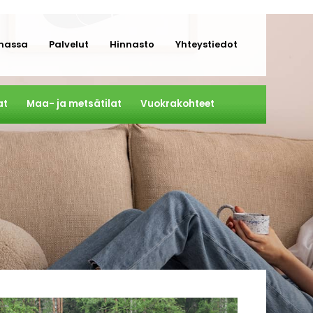
massa
Palvelut
Hinnasto
Yhteystiedot
at
Maa- ja metsätilat
Vuokrakohteet