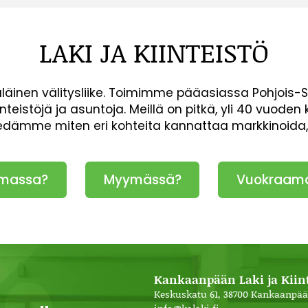
LAKI JA KIINTEISTÖ
inen välitysliike. Toimimme pääasiassa Pohjois-
inteistöjä ja asuntoja. Meillä on pitkä, yli 40 vuod
iedämme miten eri kohteita kannattaa markkinoida
massa?
Myymässä?
Vuokraam
Kankaanpään Laki ja Kiint
Keskuskatu 61, 38700 Kankaanpää