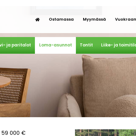
Ostamassa
Myymässä
Vuokraa
vi- ja paritalot
Loma-asunnot
Tontit
Liike- ja toimitil
, 59 000 €