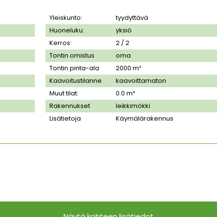
Yleiskunto:
tyydyttävä
Huoneluku:
yksiö
Kerros:
2 / 2
Tontin omistus
oma
Tontin pinta-ala
2000
m²
Kaavoitustilanne
kaavoittamaton
Muut tilat:
0.0 m²
Rakennukset
leikkimökki
Lisätietoja
Käymälärakennus
Näytä kohteen lisätiedot