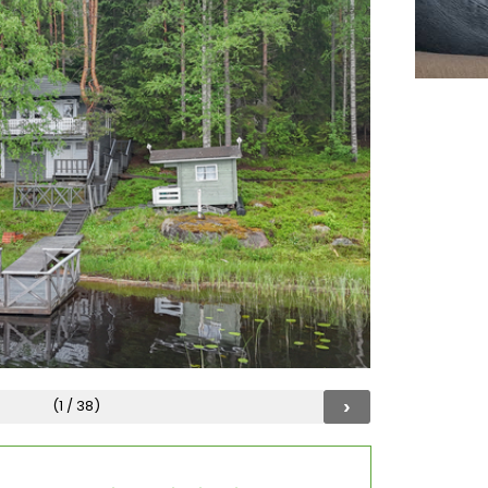
›
(1 / 38)