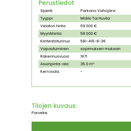
Perustiedot
Sijainti:
Parkano Vahojärvi
Tyyppi:
Mökki Tai Huvila
Velaton hinta:
59 000 €
Myyntihinta:
59 000 €
Kiinteistötunnus
581-415-8-36
Vapautuminen:
sopimuksen mukaan
Rakennusvuosi:
1971
Asuinpinta-ala:
35.0 m²
Kerrosala:
-
Tilojen kuvaus:
Parveke.