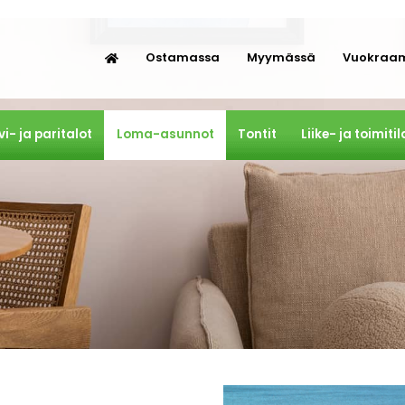
Ostamassa
Myymässä
Vuokraa
vi- ja paritalot
Loma-asunnot
Tontit
Liike- ja toimitil