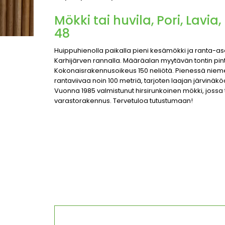
Mökki tai huvila, Pori, Lavia
48
Huippuhienolla paikalla pieni kesämökki ja ranta-
Karhijärven rannalla. Määräalan myytävän tontin pint
Kokonaisrakennusoikeus 150 neliötä. Pienessä niemenk
rantaviivaa noin 100 metriä, tarjoten laajan järvinäköa
Vuonna 1985 valmistunut hirsirunkoinen mökki, jossa 
varastorakennus. Tervetuloa tutustumaan!