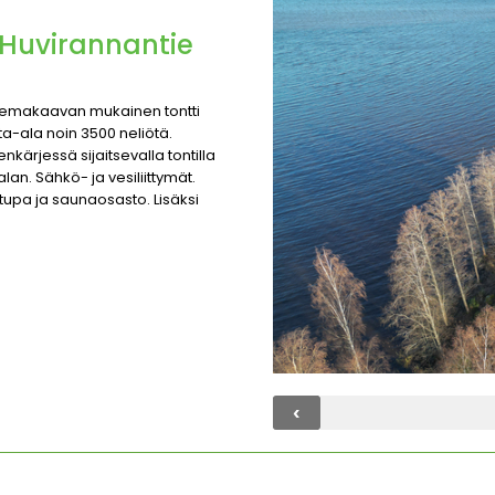
, Huvirannantie
asemakaavan mukainen tontti
a-ala noin 3500 neliötä.
ärjessä sijaitsevalla tontilla
lan. Sähkö- ja vesiliittymät.
tupa ja saunaosasto. Lisäksi
‹