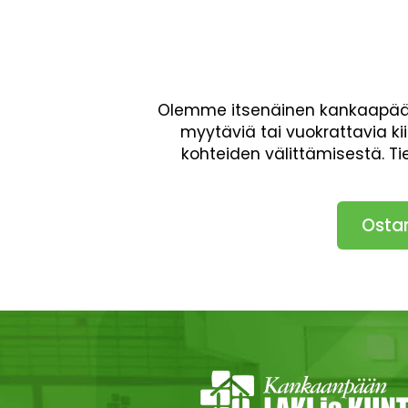
Olemme itsenäinen kankaapäälä
myytäviä tai vuokrattavia ki
kohteiden välittämisestä. T
Osta