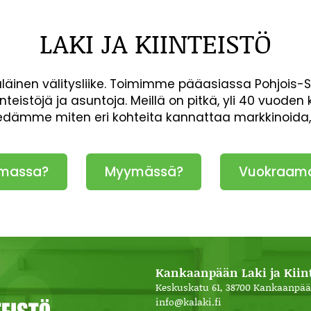
LAKI JA KIINTEISTÖ
inen välitysliike. Toimimme pääasiassa Pohjois-
inteistöjä ja asuntoja. Meillä on pitkä, yli 40 vuod
iedämme miten eri kohteita kannattaa markkinoida
massa?
Myymässä?
Vuokraam
Kankaanpään Laki ja Kiint
Keskuskatu 61, 38700 Kankaanpää
info@kalaki.fi