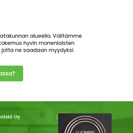
Satakunnan alueella. Välitämme
en kokemus hyvin monenlaisten
, jotta ne saadaan myydyksi.
assa?
eistö Oy