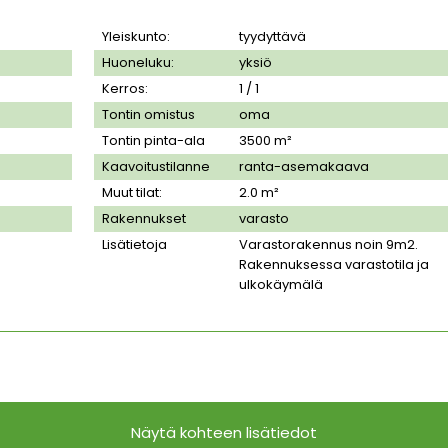
Yleiskunto:
tyydyttävä
Huoneluku:
yksiö
Kerros:
1 / 1
Tontin omistus
oma
Tontin pinta-ala
3500
m²
Kaavoitustilanne
ranta-asemakaava
Muut tilat:
2.0 m²
Rakennukset
varasto
Lisätietoja
Varastorakennus noin 9m2.
Rakennuksessa varastotila ja
ulkokäymälä
Näytä kohteen lisätiedot