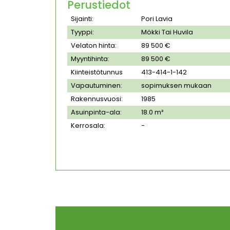
Perustiedot
Sijainti:
Pori Lavia
Tyyppi:
Mökki Tai Huvila
Velaton hinta:
89 500 €
Myyntihinta:
89 500 €
Kiinteistötunnus
413-414-1-142
Vapautuminen:
sopimuksen mukaan
Rakennusvuosi:
1985
Asuinpinta-ala:
18.0 m²
Kerrosala:
-