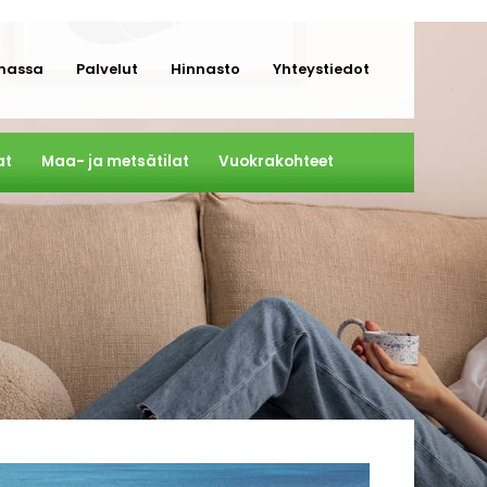
massa
Palvelut
Hinnasto
Yhteystiedot
at
Maa- ja metsätilat
Vuokrakohteet