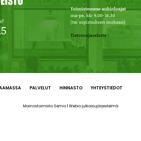
Toimistomme aukioloajat
ma-pe, klo 9.00- 16.30
a?
(tai sopimuksen mukaan)
15
Tietosuojaseloste ›
AAMASSA
PALVELUT
HINNASTO
YHTEYSTIEDOT
|
Mainostoimisto Semio
Webio julkaisujärjestelmä