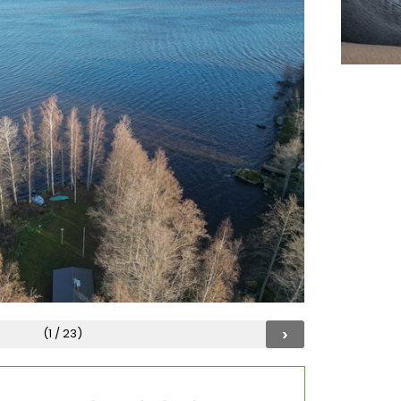
›
(1 / 23)