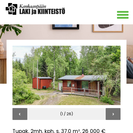
‹
›
(1 / 26)
Tupak, 2mh, kph, s, 37.0 m², 26 000 €