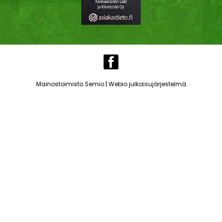
|
Mainostoimisto Semio
Webio julkaisujärjestelmä