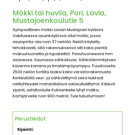
Mökki tai huvila, Pori, Lavia,
Mustajoenkoulutie 5
Sympaattinen mökki Lavian Mustajoen kylässä.
Vakituisessa asuinkäytössä ollut mökki, jossa
asuinpinta-ala noin 37 neliötä. Neliöt käytetty
tehokkaasti, sillä rakennuksessa silti kaksi pientä
makuuhuonetta ja tupakeittiö. Pesuhuoneessa mm.
sisävessa. Saunassa sähkökiuas. Sähkölämmityksen
kaverina kamiina ja ilmalämpöpumppu. Puustoisella
2500 neliön tontilla lisäksi kaksi varastorakennusta.
Kiinteistöllä vesi- ja sähköliittymä sekä liukkaat
nettiyhteydet mahdollistava valokuituliittymä. Kätevä
sijainti, asfaltoidulle Kullaantielle lyhyt matka,
Karhijärvelle noin 900 metriä. Tule tutustumaan!
Perustiedot
Sijainti: