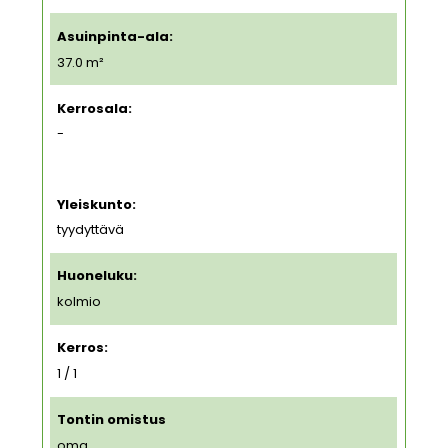
Asuinpinta-ala:
37.0 m²
Kerrosala:
-
Yleiskunto:
tyydyttävä
Huoneluku:
kolmio
Kerros:
1 / 1
Tontin omistus
oma