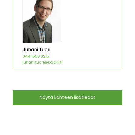
Juhani Tuori
044-553 0215
juhani.tuori@kalaki.fi
Näytä kohteen lisätiedot