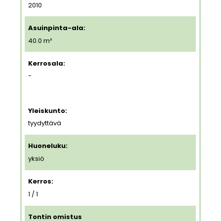
2010
Asuinpinta-ala:
40.0 m²
Kerrosala:
-
Yleiskunto:
tyydyttävä
Huoneluku:
yksiö
Kerros:
1 / 1
Tontin omistus