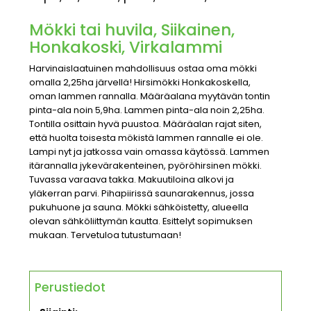
Mökki tai huvila, Siikainen,
Honkakoski, Virkalammi
Harvinaislaatuinen mahdollisuus ostaa oma mökki
omalla 2,25ha järvellä! Hirsimökki Honkakoskella,
oman lammen rannalla. Määräalana myytävän tontin
pinta-ala noin 5,9ha. Lammen pinta-ala noin 2,25ha.
Tontilla osittain hyvä puustoa. Määräalan rajat siten,
että huolta toisesta mökistä lammen rannalle ei ole.
Lampi nyt ja jatkossa vain omassa käytössä. Lammen
itärannalla jykevärakenteinen, pyöröhirsinen mökki.
Tuvassa varaava takka. Makuutiloina alkovi ja
yläkerran parvi. Pihapiirissä saunarakennus, jossa
pukuhuone ja sauna. Mökki sähköistetty, alueella
olevan sähköliittymän kautta. Esittelyt sopimuksen
mukaan. Tervetuloa tutustumaan!
Perustiedot