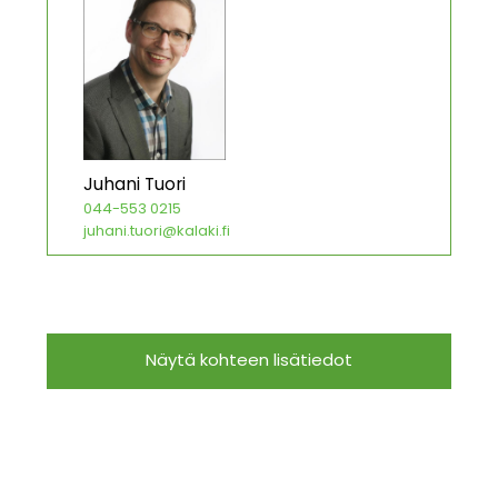
Juhani Tuori
044-553 0215
juhani.tuori@kalaki.fi
Näytä kohteen lisätiedot