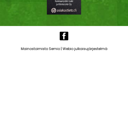
|
Mainostoimisto Semio
Webio julkaisujärjestelmä