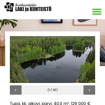
‹
›
(1 / 35)
Tupa, kk, alkovi, parvi, 40.0 m², 129 000 €