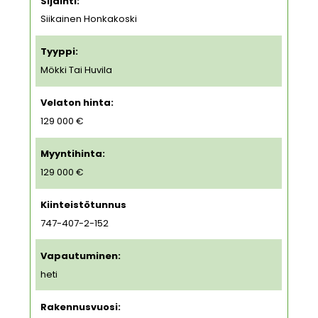
Sijainti:
Siikainen Honkakoski
Tyyppi:
Mökki Tai Huvila
Velaton hinta:
129 000 €
Myyntihinta:
129 000 €
Kiinteistötunnus
747-407-2-152
Vapautuminen:
heti
Rakennusvuosi: