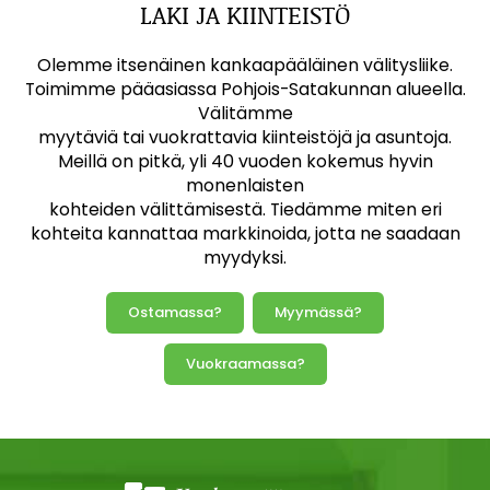
LAKI JA KIINTEISTÖ
Olemme itsenäinen kankaapääläinen välitysliike.
Toimimme pääasiassa Pohjois-Satakunnan alueella.
Välitämme
myytäviä tai vuokrattavia kiinteistöjä ja asuntoja.
Meillä on pitkä, yli 40 vuoden kokemus hyvin
monenlaisten
kohteiden välittämisestä. Tiedämme miten eri
kohteita kannattaa markkinoida, jotta ne saadaan
myydyksi.
Ostamassa?
Myymässä?
Vuokraamassa?