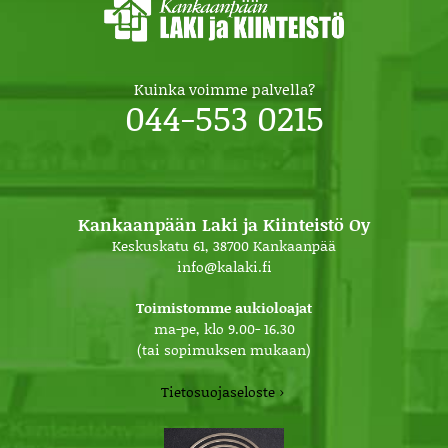
Kuinka voimme palvella?
044-553 0215
Kankaanpään Laki ja Kiinteistö Oy
Keskuskatu 61, 38700 Kankaanpää
info@kalaki.fi
Toimistomme aukioloajat
ma-pe, klo 9.00- 16.30
(tai sopimuksen mukaan)
Tietosuojaseloste ›