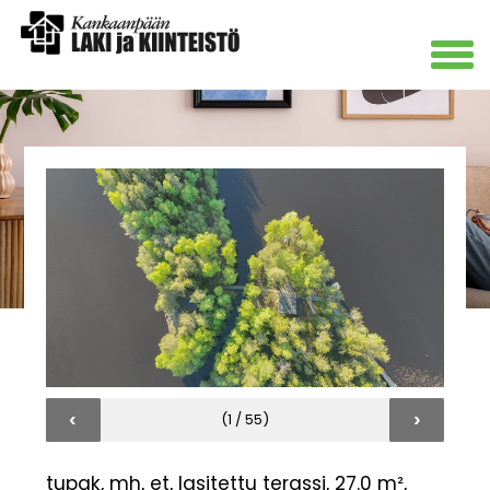
‹
›
(1 / 55)
tupak, mh, et, lasitettu terassi, 27.0 m²,