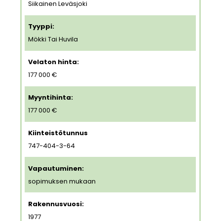
Siikainen Leväsjoki
Tyyppi:
Mökki Tai Huvila
Velaton hinta:
177 000 €
Myyntihinta:
177 000 €
Kiinteistötunnus
747-404-3-64
Vapautuminen:
sopimuksen mukaan
Rakennusvuosi:
1977