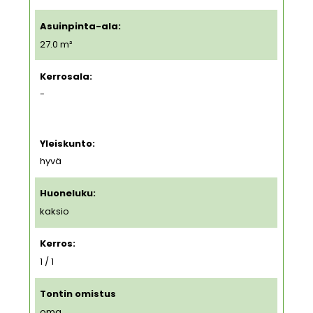
Asuinpinta-ala:
27.0 m²
Kerrosala:
-
Yleiskunto:
hyvä
Huoneluku:
kaksio
Kerros:
1 / 1
Tontin omistus
oma