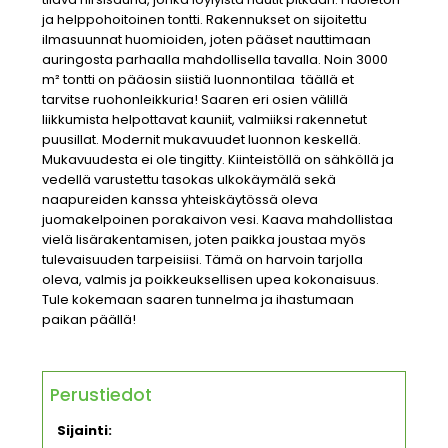
ja helppohoitoinen tontti. Rakennukset on sijoitettu
ilmasuunnat huomioiden, joten pääset nauttimaan
auringosta parhaalla mahdollisella tavalla. Noin 3000
m² tontti on pääosin siistiä luonnontilaa  täällä et
tarvitse ruohonleikkuria! Saaren eri osien välillä
liikkumista helpottavat kauniit, valmiiksi rakennetut
puusillat. Modernit mukavuudet luonnon keskellä.
Mukavuudesta ei ole tingitty. Kiinteistöllä on sähköllä ja
vedellä varustettu tasokas ulkokäymälä sekä
naapureiden kanssa yhteiskäytössä oleva
juomakelpoinen porakaivon vesi. Kaava mahdollistaa
vielä lisärakentamisen, joten paikka joustaa myös
tulevaisuuden tarpeisiisi. Tämä on harvoin tarjolla
oleva, valmis ja poikkeuksellisen upea kokonaisuus.
Tule kokemaan saaren tunnelma ja ihastumaan
paikan päällä!
Perustiedot
Sijainti: