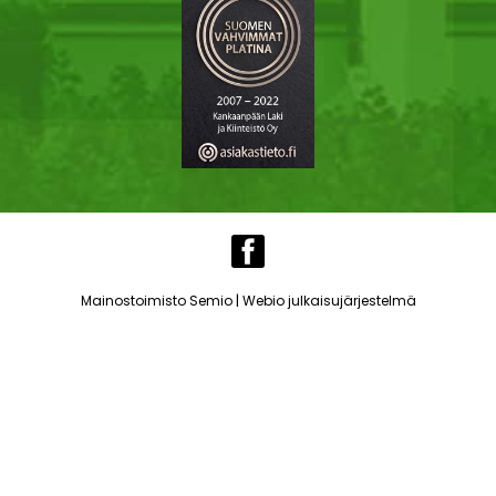
|
Mainostoimisto Semio
Webio julkaisujärjestelmä