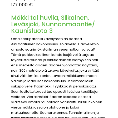
177 000 €
Mökki tai huvila, Siikainen,
Leväsjoki, Nunnanmaantie/
Kaunisluoto 3
Oma saariparatiisi kävelymatkan päässä 
Ainutlaatuinen kokonaisuus Isojärvellä! Haaveiletko
omasta saarimökistä ilman venematkan vaivaa?
Tämä poikkeuksellinen kohde Isojärvellä tarjoaa
täydellistä rauhaa ja ainutlaatuisen elämyksen heti
ensi metreiltä alkaen. Saareen johdattaa näyttävä,
noin 300 metriä pitkä tukeva kävelysilta, joka virittää
sinut välittömästi rentouttavaan mökkitunnelmaan.
Valmis ja laadukas kokonaisuus useammallekin
sukupolvelle: Päämökki: Tyylikkäästi peruskorjattu.
Suuri lasitettu terassi tuo upeasti lisätilaa kesäiltojen
viettoon. Vierasmökki: Saaren toisessa osassa
sijaitseva omalla rauhallaan varustettu hirsirunkoinen
vierasmökki, jossa on olohuone ja kaksi
makuuhuonetta. Saunarakennus: Tunnelmallinen ja
tilava hirsisauna, jonka löylyistä nautit pitkään. Huoleton