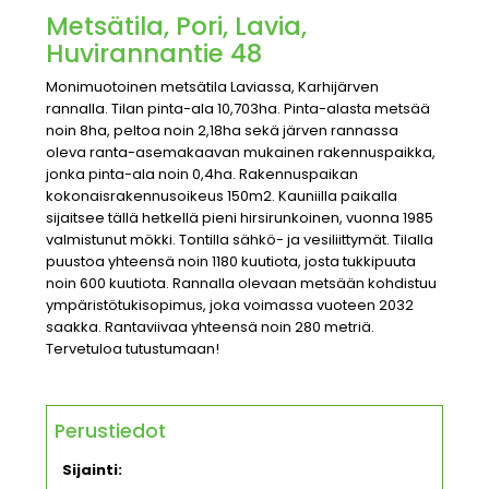
Metsätila, Pori, Lavia,
Huvirannantie 48
Monimuotoinen metsätila Laviassa, Karhijärven
rannalla. Tilan pinta-ala 10,703ha. Pinta-alasta metsää
noin 8ha, peltoa noin 2,18ha sekä järven rannassa
oleva ranta-asemakaavan mukainen rakennuspaikka,
jonka pinta-ala noin 0,4ha. Rakennuspaikan
kokonaisrakennusoikeus 150m2. Kauniilla paikalla
sijaitsee tällä hetkellä pieni hirsirunkoinen, vuonna 1985
valmistunut mökki. Tontilla sähkö- ja vesiliittymät. Tilalla
puustoa yhteensä noin 1180 kuutiota, josta tukkipuuta
noin 600 kuutiota. Rannalla olevaan metsään kohdistuu
ympäristötukisopimus, joka voimassa vuoteen 2032
saakka. Rantaviivaa yhteensä noin 280 metriä.
Tervetuloa tutustumaan!
Perustiedot
Sijainti: