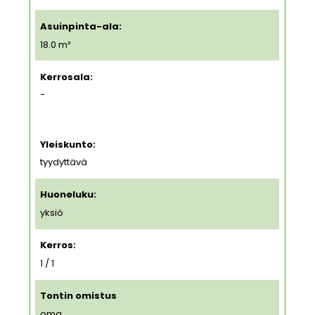
Asuinpinta-ala:
18.0 m²
Kerrosala:
-
Yleiskunto:
tyydyttävä
Huoneluku:
yksiö
Kerros:
1 / 1
Tontin omistus
oma