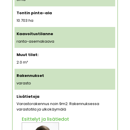
Tontin pinta-ala
10.703
ha
Kaavoitustilanne
ranta-asemakaava
Muut tilat:
2.0 m²
Rakennukset
varasto
Lisätietoja
Varastorakennus noin 9m2. Rakennuksessa
varastotila ja ulkokäymälä
Esittelyt ja lisätiedot