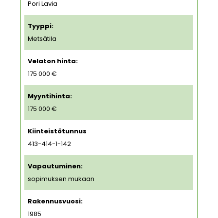
Pori Lavia
Tyyppi:
Metsätila
Velaton hinta:
175 000 €
Myyntihinta:
175 000 €
Kiinteistötunnus
413-414-1-142
Vapautuminen:
sopimuksen mukaan
Rakennusvuosi:
1985