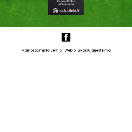
|
Mainostoimisto Semio
Webio julkaisujärjestelmä