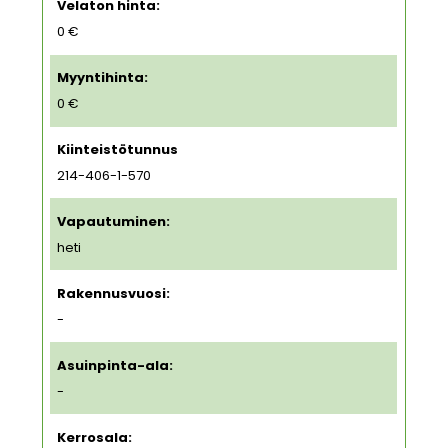
Velaton hinta:
0 €
Myyntihinta:
0 €
Kiinteistötunnus
214-406-1-570
Vapautuminen:
heti
Rakennusvuosi:
-
Asuinpinta-ala:
-
Kerrosala: