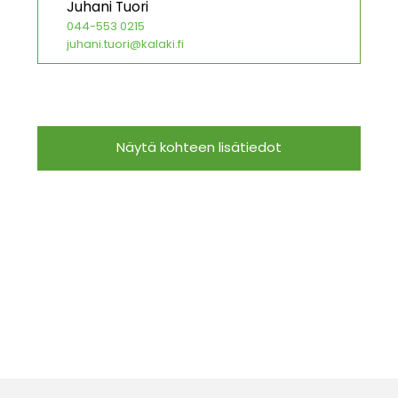
Juhani Tuori
044-553 0215
juhani.tuori@kalaki.fi
Näytä kohteen lisätiedot