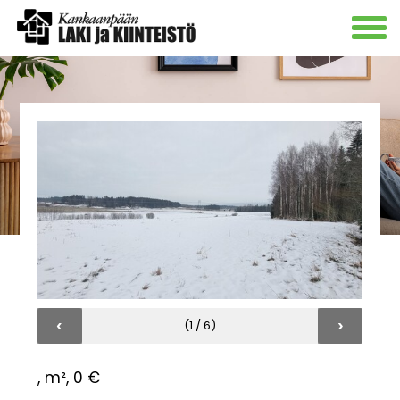
‹
›
(1 / 6)
, m², 0 €