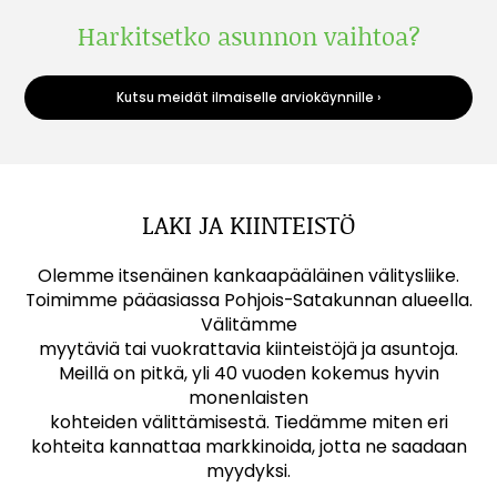
Harkitsetko asunnon vaihtoa?
Kutsu meidät ilmaiselle arviokäynnille ›
LAKI JA KIINTEISTÖ
Olemme itsenäinen kankaapääläinen välitysliike.
Toimimme pääasiassa Pohjois-Satakunnan alueella.
Välitämme
myytäviä tai vuokrattavia kiinteistöjä ja asuntoja.
Meillä on pitkä, yli 40 vuoden kokemus hyvin
monenlaisten
kohteiden välittämisestä. Tiedämme miten eri
kohteita kannattaa markkinoida, jotta ne saadaan
myydyksi.