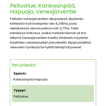
Peltoalue, Kankaanpää,
Hapuoja, Venesjärventie
Peltotila Venesjärventien alkupäässä. Myytävän
kiinteistön kokonaispinta-ala 4,245ha, josta
viljelyksessä olevaa peltoa noin 2,77ha. Pelto
kahdessa lohkossa. Lisäksi metsää hieman yli 1ha.
Liittymä Venesjärventien kautta. Kiinteistö myydään
kirjallisten ostotarjousten perusteella. Myyjä pidättää
oikeuden hyväksyä tai hylätä tehdyt tarjoukset.
Perustiedot
Sijainti:
Kankaanpää Hapuoja
Tyyppi:
Peltoalue