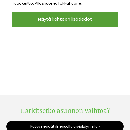
Tupakeittiö. Allashuone. Takkahuone.
Näytä kohteen lisätiedot
Harkitsetko asunnon vaihtoa?
Kutsu meidät ilmaiselle arviokäynnille ›