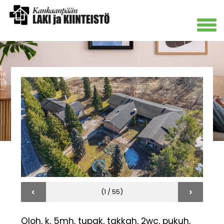
‹
›
(1 / 55)
Oloh, k, 5mh, tupak, takkah, 2wc, pukuh,