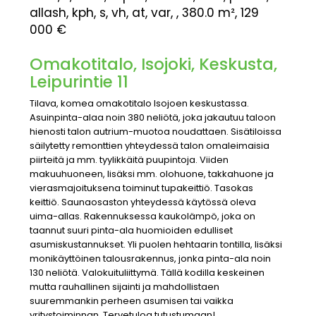
allash, kph, s, vh, at, var, , 380.0 m², 129
000 €
Omakotitalo, Isojoki, Keskusta,
Leipurintie 11
Tilava, komea omakotitalo Isojoen keskustassa.
Asuinpinta-alaa noin 380 neliötä, joka jakautuu taloon
hienosti talon autrium-muotoa noudattaen. Sisätiloissa
säilytetty remonttien yhteydessä talon omaleimaisia
piirteitä ja mm. tyylikkäitä puupintoja. Viiden
makuuhuoneen, lisäksi mm. olohuone, takkahuone ja
vierasmajoituksena toiminut tupakeittiö. Tasokas
keittiö. Saunaosaston yhteydessä käytössä oleva
uima-allas. Rakennuksessa kaukolämpö, joka on
taannut suuri pinta-ala huomioiden edulliset
asumiskustannukset. Yli puolen hehtaarin tontilla, lisäksi
monikäyttöinen talousrakennus, jonka pinta-ala noin
130 neliötä. Valokuituliittymä. Tällä kodilla keskeinen
mutta rauhallinen sijainti ja mahdollistaen
suuremmankin perheen asumisen tai vaikka
yritystoiminnan. Tervetuloa tutustumaan!