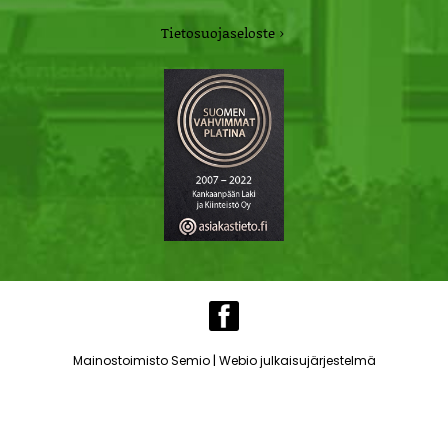
Tietosuojaseloste ›
|
Mainostoimisto Semio
Webio julkaisujärjestelmä