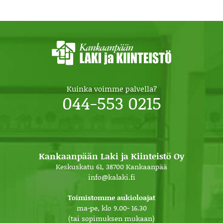
Kuinka voimme palvella?
044-553 0215
Kankaanpään Laki ja Kiinteistö Oy
Keskuskatu 61, 38700 Kankaanpää
info@kalaki.fi
Toimistomme aukioloajat
ma-pe, klo 9.00- 16.30
(tai sopimuksen mukaan)