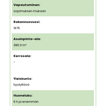
Vapautuminen:
sopimuksen mukaan
Rakennusvuosi:
1975
Asuinpinta-ala:
380.0 m²
Kerrosala:
-
Yleiskunto:
tyydyttävä
Huoneluku:
6 h ja enemmän