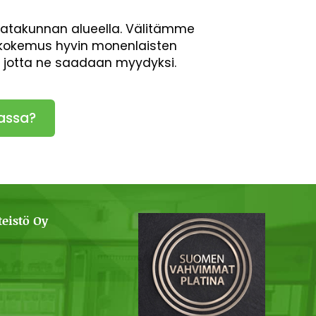
Satakunnan alueella. Välitämme
en kokemus hyvin monenlaisten
, jotta ne saadaan myydyksi.
assa?
eistö Oy