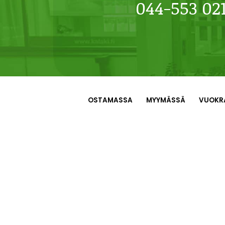
044-553 02
OSTAMASSA
MYYMÄSSÄ
VUOKR