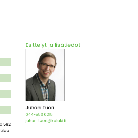
Esittelyt ja lisätiedot
Juhani Tuori
044-553 0215
juhani.tuori@kalaki.fi
la 582
tilaa