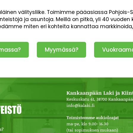
inen välitysliike. Toimimme pääasiassa Pohjois-
inteistöjä ja asuntoja. Meillä on pitkä, yli 40 vuod
iedämme miten eri kohteita kannattaa markkinoida
massa?
Myymässä?
Vuokraam
Kankaanpään Laki ja Kiint
Keskuskatu 61, 38700 Kankaanpää
info@kalaki.fi
Toimistomme aukioloajat
ma-pe, klo 9.00- 16.30
a?
(tai sopimuksen mukaan)