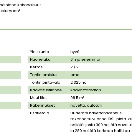
Tämä hieno kokonaisuus
utustumaan!
Yleiskunto:
hyvä
Huoneluku:
6 h ja enemmän
Kerros:
2 / 2
Tontin omistus
oma
Tontin pinta-ala
2.325
ha
Kaavoitustilanne
kaavoittamaton
Muut tilat:
98.5 m²
Rakennukset
navetta, autotalli
Lisätietoja
Uudempi navettarakennus
rakennettu vuonna 1991: pinta-a
neliötä, josta 300 neliötä navetta
ja 280 neliötä korkeaa hallitilaa