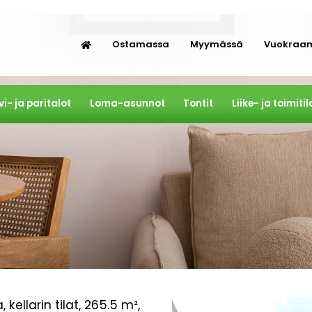
Ostamassa
Myymässä
Vuokraa
vi- ja paritalot
Loma-asunnot
Tontit
Liike- ja toimitil
 kellarin tilat, 265.5 m²,