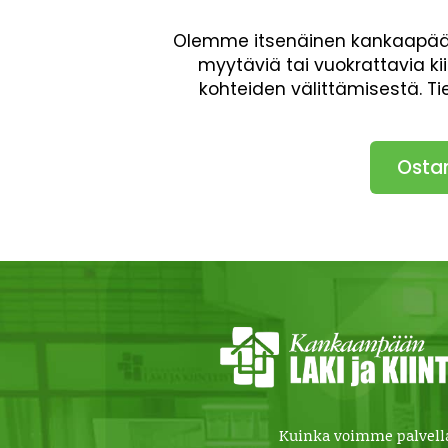
Olemme itsenäinen kankaapäälä
myytäviä tai vuokrattavia ki
kohteiden välittämisestä. T
Osta
Kuinka voimme palvell