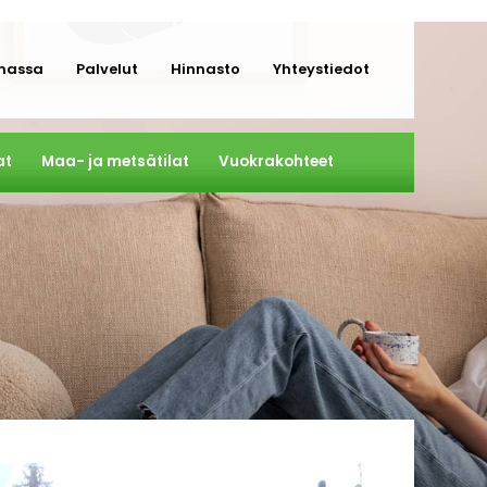
massa
Palvelut
Hinnasto
Yhteystiedot
at
Maa- ja metsätilat
Vuokrakohteet