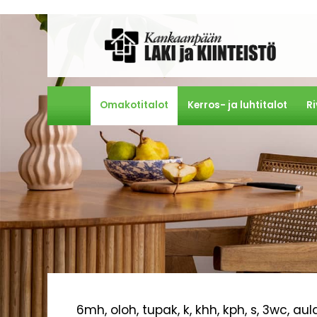
Omakotitalot
Kerros- ja luhtitalot
Ri
6mh, oloh, tupak, k, khh, kph, s, 3wc, aula,