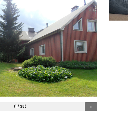
›
(1 / 39)