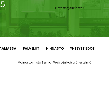
15
Tietosuojaseloste ›
AAMASSA
PALVELUT
HINNASTO
YHTEYSTIEDOT
|
Mainostoimisto Semio
Webio julkaisujärjestelmä