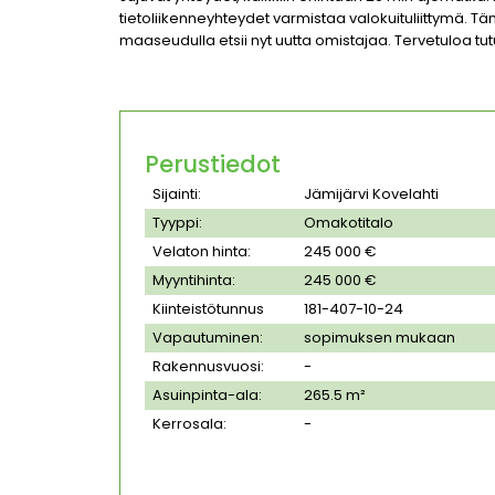
tietoliikenneyhteydet varmistaa valokuituliittymä. 
maaseudulla etsii nyt uutta omistajaa. Tervetuloa t
Perustiedot
Sijainti:
Jämijärvi Kovelahti
Tyyppi:
Omakotitalo
Velaton hinta:
245 000 €
Myyntihinta:
245 000 €
Kiinteistötunnus
181-407-10-24
Vapautuminen:
sopimuksen mukaan
Rakennusvuosi:
-
Asuinpinta-ala:
265.5 m²
Kerrosala:
-