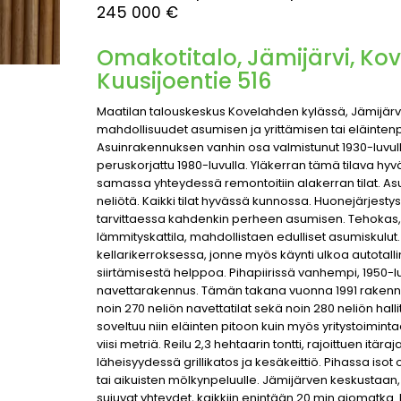
245 000 €
Omakotitalo, Jämijärvi, Kov
Kuusijoentie 516
Maatilan talouskeskus Kovelahden kylässä, Jämijärv
mahdollisuudet asumisen ja yrittämisen tai eläinten
Asuinrakennuksen vanhin osa valmistunut 1930-luvull
peruskorjattu 1980-luvulla. Yläkerran tämä tilava hyv
samassa yhteydessä remontoitiin alakerran tilat. A
neliötä. Kaikki tilat hyvässä kunnossa. Huonejärjestys
tarvittaessa kahdenkin perheen asumisen. Tehokas
lämmityskattila, mahdollistaen edulliset asumiskulu
kellarikerroksessa, jonne myös käynti ulkoa autotall
siirtämisestä helppoa. Pihapiirissä vanhempi, 1950-l
navettarakennus. Tämän takana vuonna 1991 rakenne
noin 270 neliön navettatilat sekä noin 280 neliön hallit
soveltuu niin eläinten pitoon kuin myös yritystoimint
viisi metriä. Reilu 2,3 hehtaarin tontti, rajoittuen itä
läheisyydessä grillikatos ja kesäkeittiö. Pihassa isot o
tai aikuisten mölkynpeluulle. Jämijärven keskusta
sujuvat yhteydet, kaikkiin enintään 20 min ajomatka.