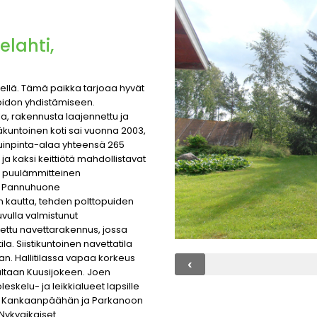
elahti,
ellä. Tämä paikka tarjoaa hyvät
pidon yhdistämiseen.
a, rakennusta laajennettu ja
äkuntoinen koti sai vuonna 2003,
suinpinta-alaa yhteensä 265
 ja kaksi keittiötä mahdollistavat
, puulämmitteinen
t. Pannuhuone
in kautta, tehden polttopuiden
uvulla valmistunut
ttu navettarakennus, jossa
ila. Siistikuntoinen navettatila
aan. Hallitilassa vapaa korkeus
‹
rajaltaan Kuusijokeen. Joen
leskelu- ja leikkialueet lapsille
an, Kankaanpäähän ja Parkanoon
 Nykyaikaiset