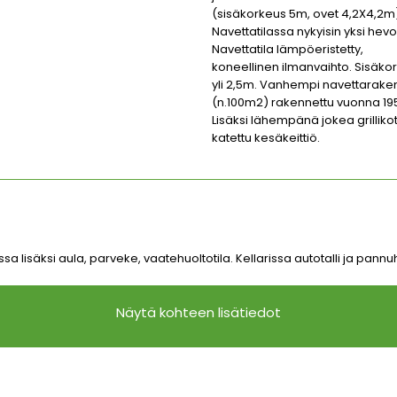
(sisäkorkeus 5m, ovet 4,2X4,2m
Navettatilassa nykyisin yksi hevos
Navettatila lämpöeristetty,
koneellinen ilmanvaihto. Sisäko
yli 2,5m. Vanhempi navettarake
(n.100m2) rakennettu vuonna 19
Lisäksi lähempänä jokea grillikot
katettu kesäkeittiö.
ssa lisäksi aula, parveke, vaatehuoltotila. Kellarissa autotalli ja pann
Näytä kohteen lisätiedot