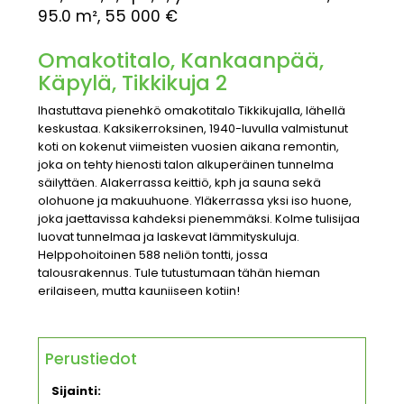
95.0 m², 55 000 €
Omakotitalo, Kankaanpää,
Käpylä, Tikkikuja 2
Ihastuttava pienehkö omakotitalo Tikkikujalla, lähellä
keskustaa. Kaksikerroksinen, 1940-luvulla valmistunut
koti on kokenut viimeisten vuosien aikana remontin,
joka on tehty hienosti talon alkuperäinen tunnelma
säilyttäen. Alakerrassa keittiö, kph ja sauna sekä
olohuone ja makuuhuone. Yläkerrassa yksi iso huone,
joka jaettavissa kahdeksi pienemmäksi. Kolme tulisijaa
luovat tunnelmaa ja laskevat lämmityskuluja.
Helppohoitoinen 588 neliön tontti, jossa
talousrakennus. Tule tutustumaan tähän hieman
erilaiseen, mutta kauniiseen kotiin!
Perustiedot
Sijainti: