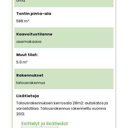
oma
Tontin pinta-ala
588
m²
Kaavoitustilanne
asemakaava
Muut tilat:
5.0 m²
Rakennukset
talousrakennus
Lisätietoja
Talousrakennuksen kerrosala 28m2: autokatos ja
varastotilaa. Talousrakennus rakennettu vuonna
2012.
Esittelyt ja lisätiedot