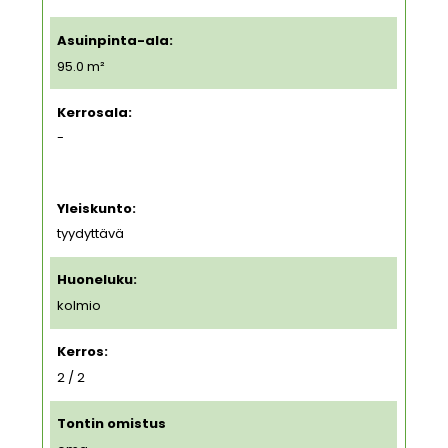
Asuinpinta-ala:
95.0 m²
Kerrosala:
-
Yleiskunto:
tyydyttävä
Huoneluku:
kolmio
Kerros:
2 / 2
Tontin omistus