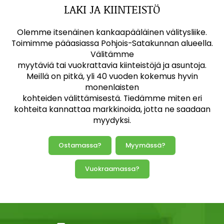
LAKI JA KIINTEISTÖ
Olemme itsenäinen kankaapääläinen välitysliike.
Toimimme pääasiassa Pohjois-Satakunnan alueella.
Välitämme
myytäviä tai vuokrattavia kiinteistöjä ja asuntoja.
Meillä on pitkä, yli 40 vuoden kokemus hyvin
monenlaisten
kohteiden välittämisestä. Tiedämme miten eri
kohteita kannattaa markkinoida, jotta ne saadaan
myydyksi.
Ostamassa?
Myymässä?
Vuokraamassa?