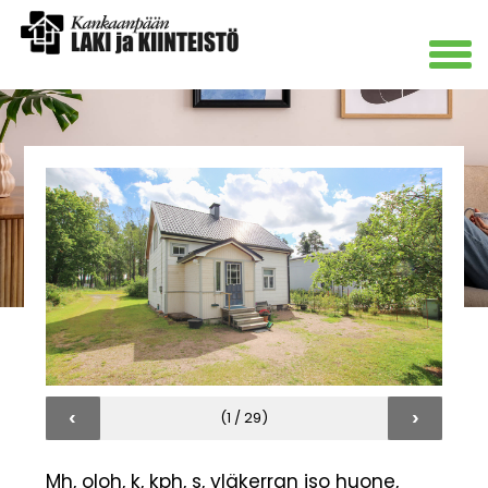
‹
›
(1 / 29)
Mh, oloh, k, kph, s, yläkerran iso huone,