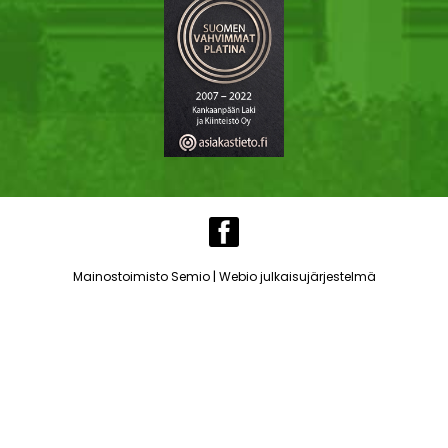
|
Mainostoimisto Semio
Webio julkaisujärjestelmä