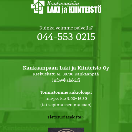
Kuinka voimme palvella?
044-553 0215
Kankaanpään Laki ja Kiinteistö Oy
Keskuskatu 61, 38700 Kankaanpää
info@kalaki.fi
Toimistomme aukioloajat
ma-pe, klo 9.00- 16.30
(tai sopimuksen mukaan)
Tietosuojaseloste ›