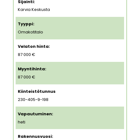
Sijainti:
Karvia Keskusta
Tyyppi:
Omakotitalo
Velaton hinta:
87 000 €
Myyntihinta:
87 000 €
Kiinteistötunnus
230-405-9-198
Vapautuminen:
heti
Rakennusvuosi: