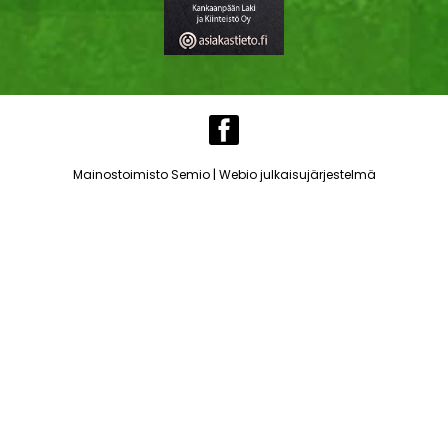
|
Mainostoimisto Semio
Webio julkaisujärjestelmä