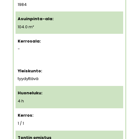
1984
Asuinpinta-ala:
104.0 m²
Kerrosala:
-
Yleiskunto:
tyydyttävä
Huoneluku:
4 h
Kerros:
1 / 1
Tontin omistus