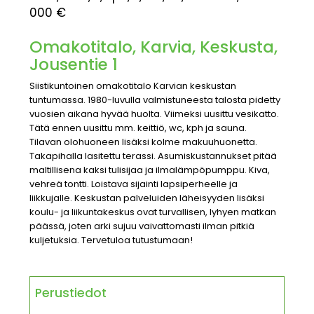
000 €
Omakotitalo, Karvia, Keskusta,
Jousentie 1
Siistikuntoinen omakotitalo Karvian keskustan
tuntumassa. 1980-luvulla valmistuneesta talosta pidetty
vuosien aikana hyvää huolta. Viimeksi uusittu vesikatto.
Tätä ennen uusittu mm. keittiö, wc, kph ja sauna.
Tilavan olohuoneen lisäksi kolme makuuhuonetta.
Takapihalla lasitettu terassi. Asumiskustannukset pitää
maltillisena kaksi tulisijaa ja ilmalämpöpumppu. Kiva,
vehreä tontti. Loistava sijainti lapsiperheelle ja
liikkujalle. Keskustan palveluiden läheisyyden lisäksi
koulu- ja liikuntakeskus ovat turvallisen, lyhyen matkan
päässä, joten arki sujuu vaivattomasti ilman pitkiä
kuljetuksia. Tervetuloa tutustumaan!
Perustiedot