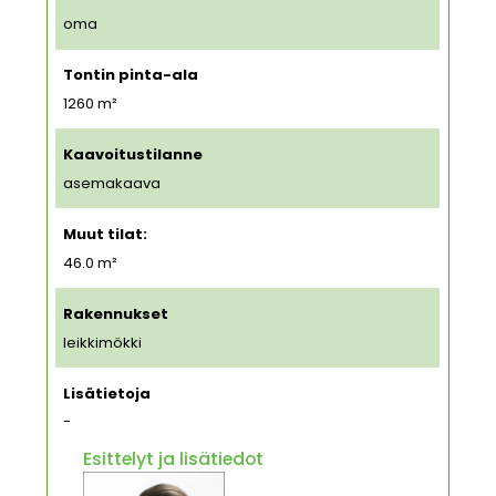
oma
Tontin pinta-ala
1260
m²
Kaavoitustilanne
asemakaava
Muut tilat:
46.0 m²
Rakennukset
leikkimökki
Lisätietoja
-
Esittelyt ja lisätiedot