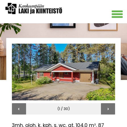
‹
›
(1 / 30)
3mh, oloh, k, kph, s, wc, at, 104.0 m², 87