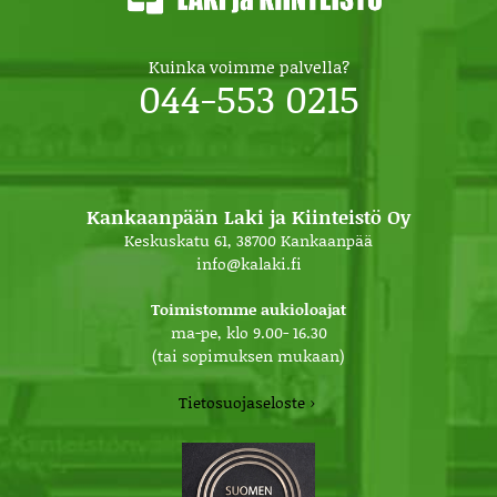
Kuinka voimme palvella?
044-553 0215
Kankaanpään Laki ja Kiinteistö Oy
Keskuskatu 61, 38700 Kankaanpää
info@kalaki.fi
Toimistomme aukioloajat
ma-pe, klo 9.00- 16.30
(tai sopimuksen mukaan)
Tietosuojaseloste ›