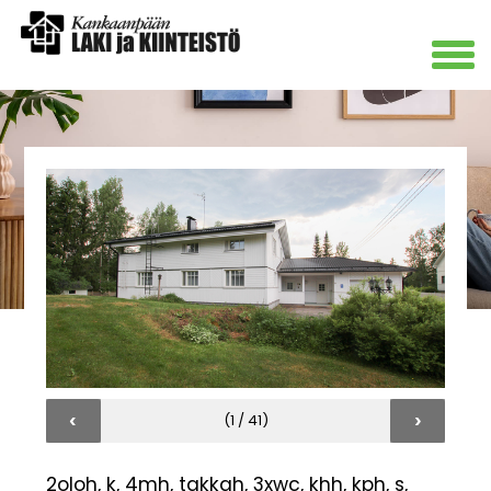
‹
›
(1 / 41)
2oloh, k, 4mh, takkah, 3xwc, khh, kph, s,