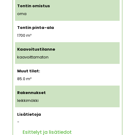
Tontin omistus
oma
Tontin pinta-ala
1700
m²
Kaavoitustilanne
kaavoittamaton
Muut tilat:
85.0 m²
Rakennukset
leikkimökki
Lisätietoja
-
Esittelyt ja lisätiedot