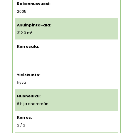
Rakennusvuosi:
2005
Asuinpinta-ala:
312.0 m²
Kerrosala:
-
Yleiskunto:
hyvä
Huoneluku:
6 h ja enemmän
Kerros:
2 / 2