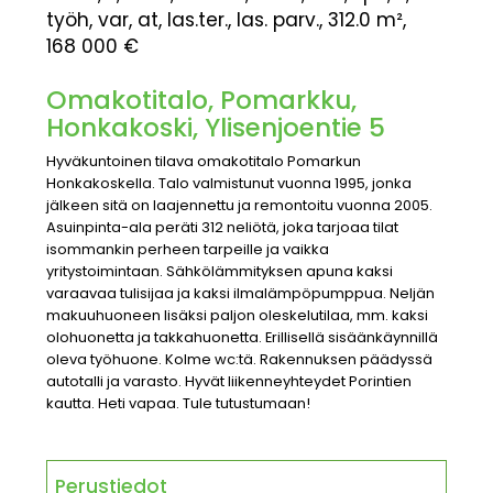
työh, var, at, las.ter., las. parv., 312.0 m²,
168 000 €
Omakotitalo, Pomarkku,
Honkakoski, Ylisenjoentie 5
Hyväkuntoinen tilava omakotitalo Pomarkun
Honkakoskella. Talo valmistunut vuonna 1995, jonka
jälkeen sitä on laajennettu ja remontoitu vuonna 2005.
Asuinpinta-ala peräti 312 neliötä, joka tarjoaa tilat
isommankin perheen tarpeille ja vaikka
yritystoimintaan. Sähkölämmityksen apuna kaksi
varaavaa tulisijaa ja kaksi ilmalämpöpumppua. Neljän
makuuhuoneen lisäksi paljon oleskelutilaa, mm. kaksi
olohuonetta ja takkahuonetta. Erillisellä sisäänkäynnillä
oleva työhuone. Kolme wc:tä. Rakennuksen päädyssä
autotalli ja varasto. Hyvät liikenneyhteydet Porintien
kautta. Heti vapaa. Tule tutustumaan!
Perustiedot