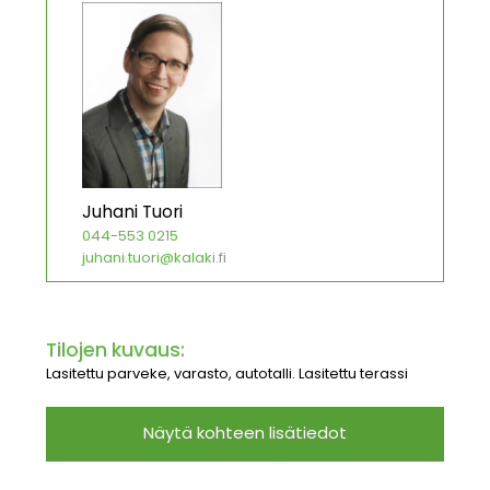
Juhani Tuori
044-553 0215
juhani.tuori@kalaki.fi
Tilojen kuvaus:
Lasitettu parveke, varasto, autotalli. Lasitettu terassi
Näytä kohteen lisätiedot