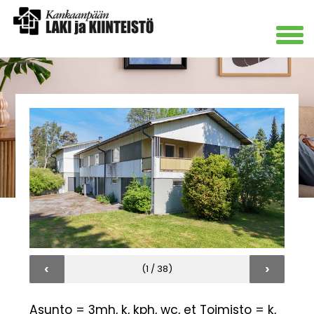
‹
›
(1 / 38)
Asunto = 3mh, k, kph, wc, et Toimisto = k,