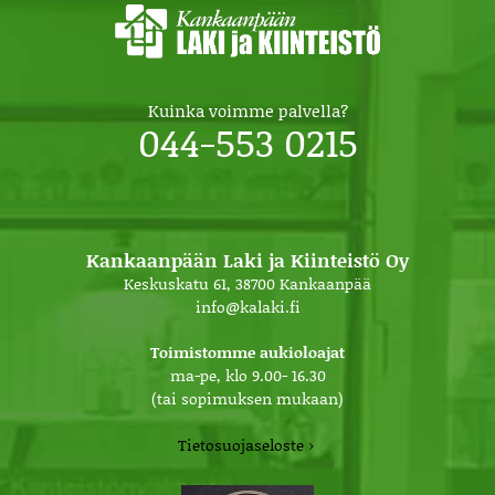
Kuinka voimme palvella?
044-553 0215
Kankaanpään Laki ja Kiinteistö Oy
Keskuskatu 61, 38700 Kankaanpää
info@kalaki.fi
Toimistomme aukioloajat
ma-pe, klo 9.00- 16.30
(tai sopimuksen mukaan)
Tietosuojaseloste ›