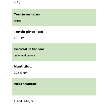
2 / 2
Tontin omistus
oma
Tontin pinta-ala
1800
m²
Kaavoitustilanne
asemakaava
Muut tilat:
225.0 m²
Rakennukset
-
Lisätietoja
-