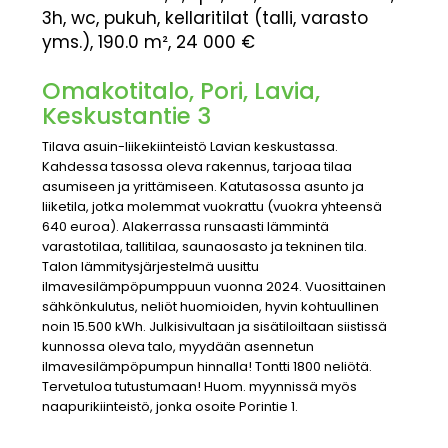
3h, wc, pukuh, kellaritilat (talli, varasto
yms.), 190.0 m², 24 000 €
Omakotitalo, Pori, Lavia,
Keskustantie 3
Tilava asuin-liikekiinteistö Lavian keskustassa.
Kahdessa tasossa oleva rakennus, tarjoaa tilaa
asumiseen ja yrittämiseen. Katutasossa asunto ja
liiketila, jotka molemmat vuokrattu (vuokra yhteensä
640 euroa). Alakerrassa runsaasti lämmintä
varastotilaa, tallitilaa, saunaosasto ja tekninen tila.
Talon lämmitysjärjestelmä uusittu
ilmavesilämpöpumppuun vuonna 2024. Vuosittainen
sähkönkulutus, neliöt huomioiden, hyvin kohtuullinen
noin 15.500 kWh. Julkisivultaan ja sisätiloiltaan siistissä
kunnossa oleva talo, myydään asennetun
ilmavesilämpöpumpun hinnalla! Tontti 1800 neliötä.
Tervetuloa tutustumaan! Huom. myynnissä myös
naapurikiinteistö, jonka osoite Porintie 1.