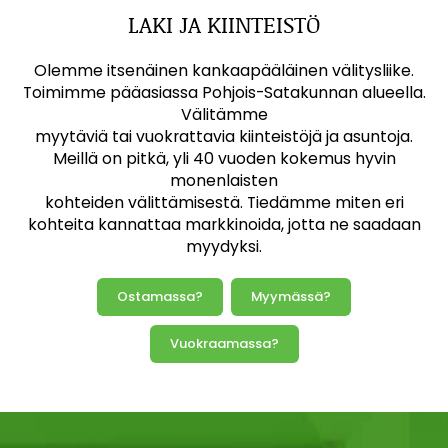
LAKI JA KIINTEISTÖ
Olemme itsenäinen kankaapääläinen välitysliike.
Toimimme pääasiassa Pohjois-Satakunnan alueella.
Välitämme
myytäviä tai vuokrattavia kiinteistöjä ja asuntoja.
Meillä on pitkä, yli 40 vuoden kokemus hyvin
monenlaisten
kohteiden välittämisestä. Tiedämme miten eri
kohteita kannattaa markkinoida, jotta ne saadaan
myydyksi.
Ostamassa?
Myymässä?
Vuokraamassa?