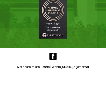
|
Mainostoimisto Semio
Webio julkaisujärjestelmä