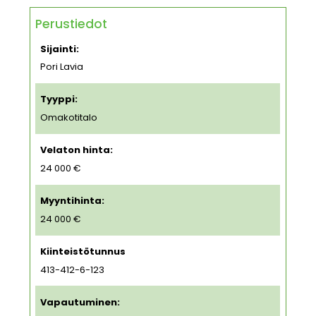
Perustiedot
Sijainti:
Pori Lavia
Tyyppi:
Omakotitalo
Velaton hinta:
24 000 €
Myyntihinta:
24 000 €
Kiinteistötunnus
413-412-6-123
Vapautuminen: