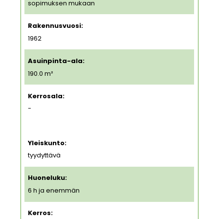
sopimuksen mukaan
Rakennusvuosi:
1962
Asuinpinta-ala:
190.0 m²
Kerrosala:
-
Yleiskunto:
tyydyttävä
Huoneluku:
6 h ja enemmän
Kerros: