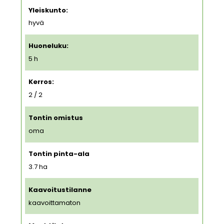
Yleiskunto:
hyvä
Huoneluku:
5 h
Kerros:
2 / 2
Tontin omistus
oma
Tontin pinta-ala
3.7
ha
Kaavoitustilanne
kaavoittamaton