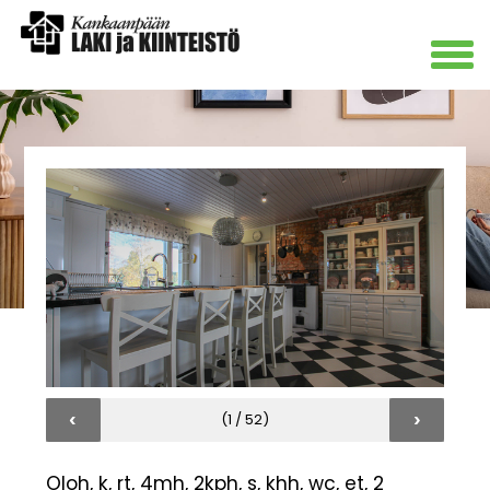
‹
›
(1 / 52)
Oloh, k, rt, 4mh, 2kph, s, khh, wc, et, 2