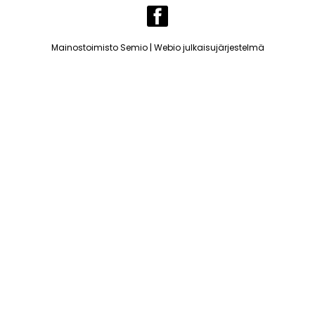
|
Mainostoimisto Semio
Webio julkaisujärjestelmä