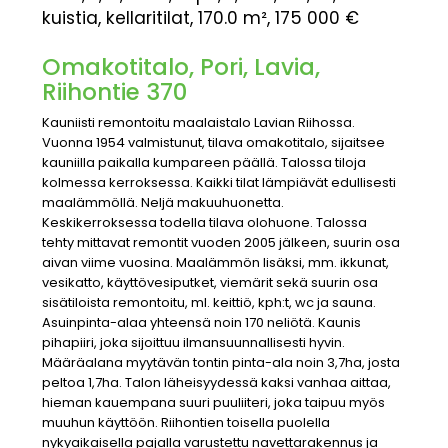
kuistia, kellaritilat, 170.0 m², 175 000 €
Omakotitalo, Pori, Lavia,
Riihontie 370
Kauniisti remontoitu maalaistalo Lavian Riihossa.
Vuonna 1954 valmistunut, tilava omakotitalo, sijaitsee
kauniilla paikalla kumpareen päällä. Talossa tiloja
kolmessa kerroksessa. Kaikki tilat lämpiävät edullisesti
maalämmöllä. Neljä makuuhuonetta.
Keskikerroksessa todella tilava olohuone. Talossa
tehty mittavat remontit vuoden 2005 jälkeen, suurin osa
aivan viime vuosina. Maalämmön lisäksi, mm. ikkunat,
vesikatto, käyttövesiputket, viemärit sekä suurin osa
sisätiloista remontoitu, ml. keittiö, kph:t, wc ja sauna.
Asuinpinta-alaa yhteensä noin 170 neliötä. Kaunis
pihapiiri, joka sijoittuu ilmansuunnallisesti hyvin.
Määräalana myytävän tontin pinta-ala noin 3,7ha, josta
peltoa 1,7ha. Talon läheisyydessä kaksi vanhaa aittaa,
hieman kauempana suuri puuliiteri, joka taipuu myös
muuhun käyttöön. Riihontien toisella puolella
nykyaikaisella pajalla varustettu navettarakennus ja