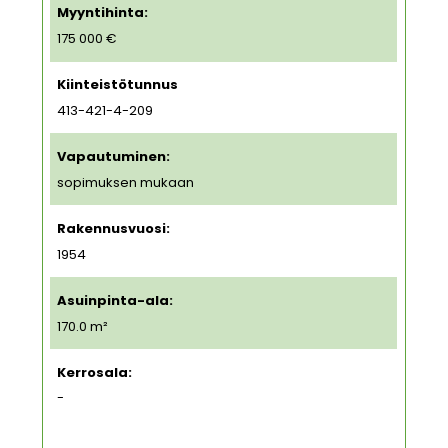
Myyntihinta:
175 000 €
Kiinteistötunnus
413-421-4-209
Vapautuminen:
sopimuksen mukaan
Rakennusvuosi:
1954
Asuinpinta-ala:
170.0 m²
Kerrosala:
-