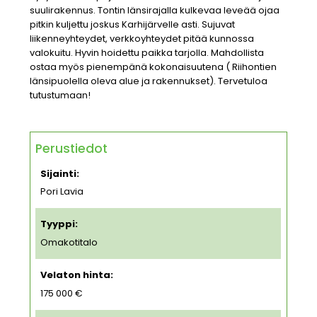
suulirakennus. Tontin länsirajalla kulkevaa leveää ojaa
pitkin kuljettu joskus Karhijärvelle asti. Sujuvat
liikenneyhteydet, verkkoyhteydet pitää kunnossa
valokuitu. Hyvin hoidettu paikka tarjolla. Mahdollista
ostaa myös pienempänä kokonaisuutena ( Riihontien
länsipuolella oleva alue ja rakennukset). Tervetuloa
tutustumaan!
Perustiedot
Sijainti:
Pori Lavia
Tyyppi:
Omakotitalo
Velaton hinta:
175 000 €