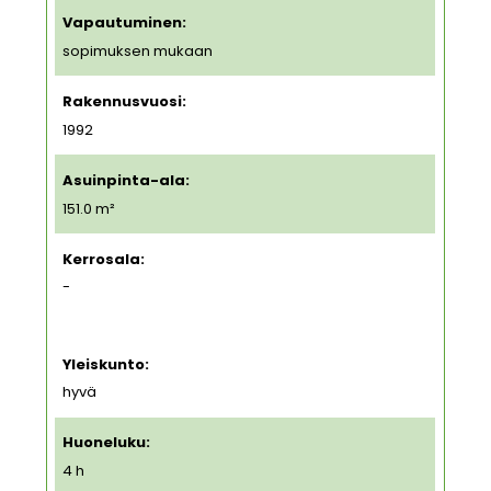
Vapautuminen:
sopimuksen mukaan
Rakennusvuosi:
1992
Asuinpinta-ala:
151.0 m²
Kerrosala:
-
Yleiskunto:
hyvä
Huoneluku:
4 h