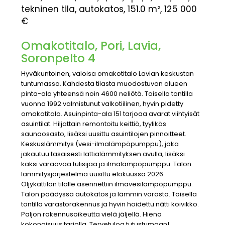
tekninen tila, autokatos, 151.0 m², 125 000
€
Omakotitalo, Pori, Lavia,
Soronpelto 4
Hyväkuntoinen, valoisa omakotitalo Lavian keskustan
tuntumassa. Kahdesta tilasta muodostuvan alueen
pinta-ala yhteensä noin 4600 neliötä. Toisella tontilla
vuonna 1992 valmistunut valkotiilinen, hyvin pidetty
omakotitalo. Asuinpinta-ala 151 tarjoaa avarat viihtyisät
asuintilat. Hiljattain remontoitu keittiö, tyylikäs
saunaosasto, lisäksi uusittu asuintilojen pinnoitteet.
Keskuslämmitys (vesi-ilmalämpöpumppu), joka
jakautuu tasaisesti lattialämmityksen avulla, lisäksi
kaksi varaavaa tulisijaa ja ilmalämpöpumppu. Talon
lämmitysjärjestelmä uusittu elokuussa 2026.
Öljykattilan tilalle asennettiin ilmavesilämpöpumppu.
Talon päädyssä autokatos ja lämmin varasto. Toisella
tontilla varastorakennus ja hyvin hoidettu nätti koivikko.
Paljon rakennusoikeutta vielä jäljellä. Hieno
kokonaisuus tarjolla. Tervetuloa tutustumaan!