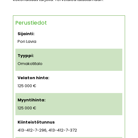
Perustiedot
Sijainti:
Pori Lavia
Tyyppi:
Omakotitalo
Velaton hinta:
125 000 €
Myyntihinta:
125 000 €
Kiinteistötunnus
413-412-7-296, 413-412-7-372