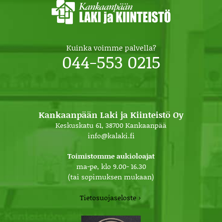
Kuinka voimme palvella?
044-553 0215
Kankaanpään Laki ja Kiinteistö Oy
Keskuskatu 61, 38700 Kankaanpää
info@kalaki.fi
Toimistomme aukioloajat
ma-pe, klo 9.00- 16.30
(tai sopimuksen mukaan)
Tietosuojaseloste ›