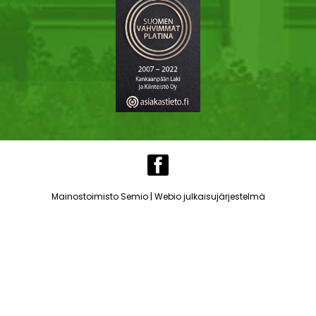
|
Mainostoimisto Semio
Webio julkaisujärjestelmä