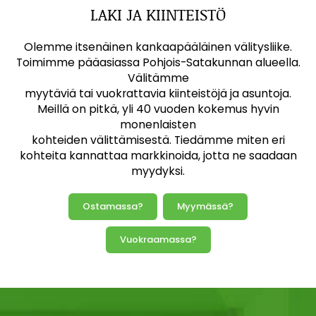
LAKI JA KIINTEISTÖ
Olemme itsenäinen kankaapääläinen välitysliike.
Toimimme pääasiassa Pohjois-Satakunnan alueella.
Välitämme
myytäviä tai vuokrattavia kiinteistöjä ja asuntoja.
Meillä on pitkä, yli 40 vuoden kokemus hyvin
monenlaisten
kohteiden välittämisestä. Tiedämme miten eri
kohteita kannattaa markkinoida, jotta ne saadaan
myydyksi.
Ostamassa?
Myymässä?
Vuokraamassa?