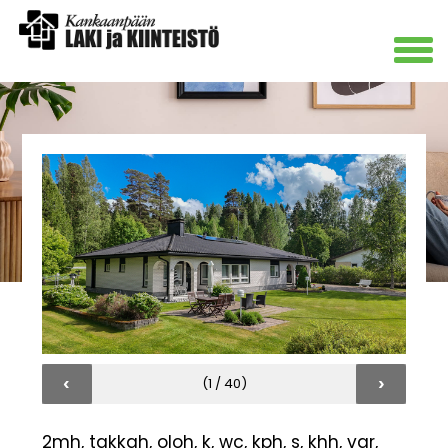
‹
›
(1 / 40)
2mh, takkah, oloh, k, wc, kph, s, khh, var,