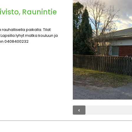
visto, Raunintie
 rauhallisella paikalla. Tilat
 Lapsilla lyhyt matka kouluun ja
sson 0408400232
‹