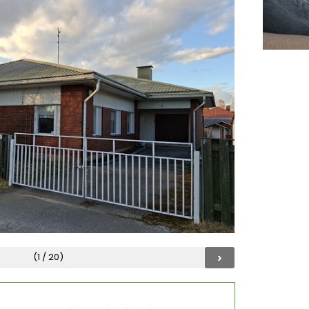
›
(1 / 20)