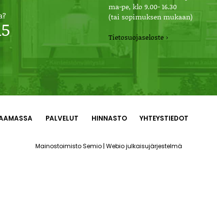
ma-pe, klo 9.00- 16.30
a?
(tai sopimuksen mukaan)
15
Tietosuojaseloste ›
AAMASSA
PALVELUT
HINNASTO
YHTEYSTIEDOT
|
Mainostoimisto Semio
Webio julkaisujärjestelmä