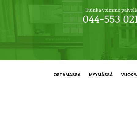
Kuinka voimme palvell
044-553 02
OSTAMASSA
MYYMÄSSÄ
VUOKR