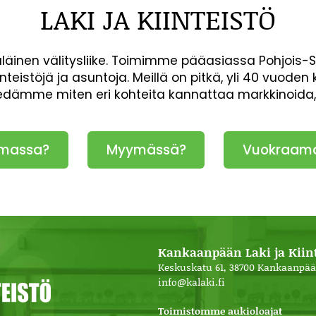
LAKI JA KIINTEISTÖ
inen välitysliike. Toimimme pääasiassa Pohjois-
inteistöjä ja asuntoja. Meillä on pitkä, yli 40 vuod
iedämme miten eri kohteita kannattaa markkinoida
massa?
Myymässä?
Vuokraam
Kankaanpään Laki ja Kiint
Keskuskatu 61, 38700 Kankaanpää
info@kalaki.fi
Toimistomme aukioloajat