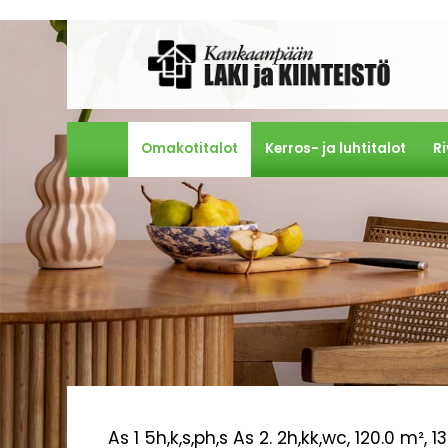
Omakotitalot
Kerros- ja luhtitalot
Ri
As 1 5h,k,s,ph,s As 2. 2h,kk,wc, 120.0 m², 