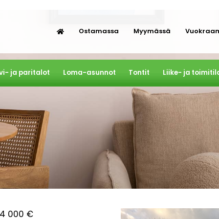
Ostamassa
Myymässä
Vuokraa
vi- ja paritalot
Loma-asunnot
Tontit
Liike- ja toimitil
134 000 €