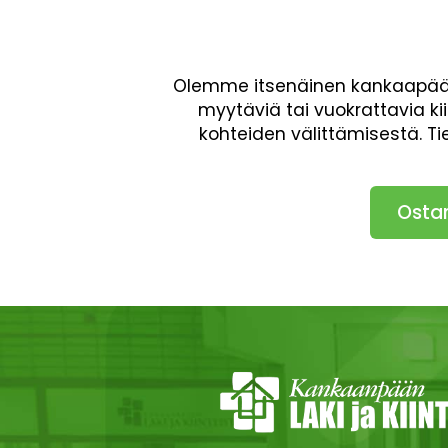
Olemme itsenäinen kankaapäälä
myytäviä tai vuokrattavia ki
kohteiden välittämisestä. T
Osta