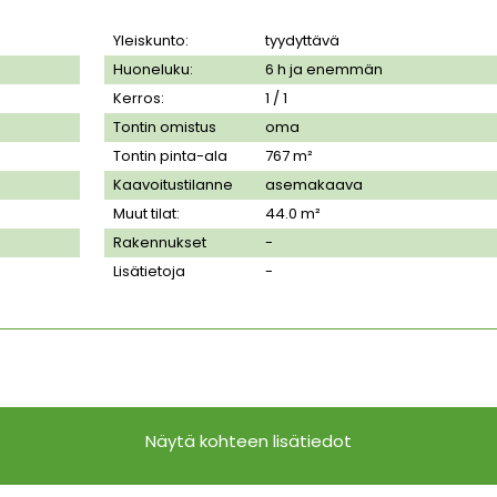
Yleiskunto:
tyydyttävä
Huoneluku:
6 h ja enemmän
Kerros:
1 / 1
Tontin omistus
oma
Tontin pinta-ala
767
m²
Kaavoitustilanne
asemakaava
Muut tilat:
44.0 m²
Rakennukset
-
Lisätietoja
-
Näytä kohteen lisätiedot