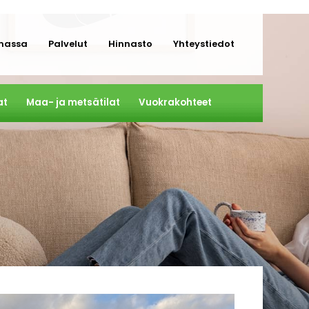
massa
Palvelut
Hinnasto
Yhteystiedot
at
Maa- ja metsätilat
Vuokrakohteet