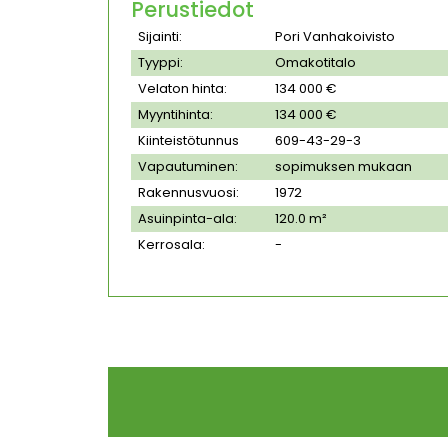
Perustiedot
Sijainti:
Pori Vanhakoivisto
Tyyppi:
Omakotitalo
Velaton hinta:
134 000 €
Myyntihinta:
134 000 €
Kiinteistötunnus
609-43-29-3
Vapautuminen:
sopimuksen mukaan
Rakennusvuosi:
1972
Asuinpinta-ala:
120.0 m²
Kerrosala:
-