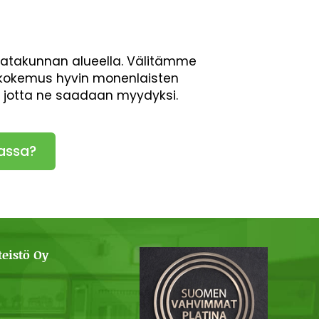
Satakunnan alueella. Välitämme
en kokemus hyvin monenlaisten
, jotta ne saadaan myydyksi.
assa?
eistö Oy