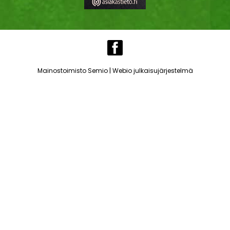
|
Mainostoimisto Semio
Webio julkaisujärjestelmä