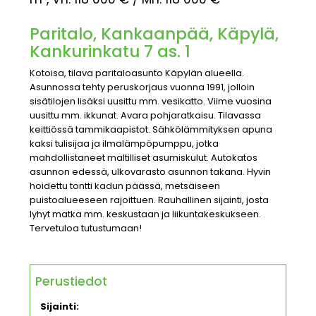
Paritalo, Kankaanpää, Käpylä,
Kankurinkatu 7 as. 1
Kotoisa, tilava paritaloasunto Käpylän alueella.
Asunnossa tehty peruskorjaus vuonna 1991, jolloin
sisätilojen lisäksi uusittu mm. vesikatto. Viime vuosina
uusittu mm. ikkunat. Avara pohjaratkaisu. Tilavassa
keittiössä tammikaapistot. Sähkölämmityksen apuna
kaksi tulisijaa ja ilmalämpöpumppu, jotka
mahdollistaneet maltilliset asumiskulut. Autokatos
asunnon edessä, ulkovarasto asunnon takana. Hyvin
hoidettu tontti kadun päässä, metsäiseen
puistoalueeseen rajoittuen. Rauhallinen sijainti, josta
lyhyt matka mm. keskustaan ja liikuntakeskukseen.
Tervetuloa tutustumaan!
Perustiedot
Sijainti: