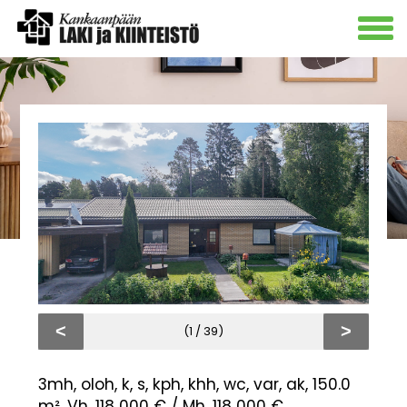
<
>
(1 / 39)
3mh, oloh, k, s, kph, khh, wc, var, ak, 150.0
m², Vh. 118 000 € / Mh. 118 000 €