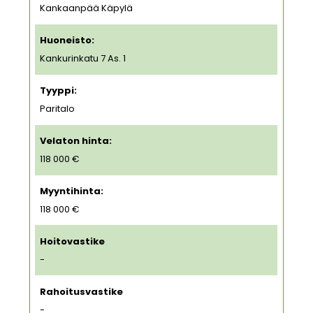
Kankaanpää Käpylä
Huoneisto:
Kankurinkatu 7 As. 1
Tyyppi:
Paritalo
Velaton hinta:
118 000 €
Myyntihinta:
118 000 €
Hoitovastike
-
Rahoitusvastike
-