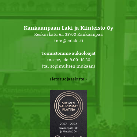
Kankaanpään Laki ja Kiinteistö Oy
Keskuskatu 61, 38700 Kankaanpää
info@kalaki.fi
Toimistomme aukioloajat
ma-pe, klo 9.00- 16.30
(tai sopimuksen mukaan)
Tietosuojaseloste ›