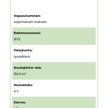
Vapautuminen:
sopimuksen mukaan
Rakennusvuosi:
1972
Yleiskunto:
tyydyttävä
Asuinpinta-ala:
150.0 m²
Huoneluku:
4 h
Kerros: