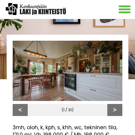
<
>
(1 / 31)
3mh, oloh, k, kph, s, khh, wc, tekninen tila,
121.0 m², Vh. 198 000 € / Mh. 198 000 €