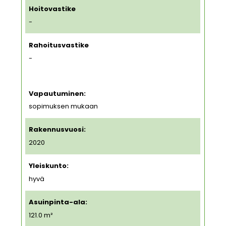
Hoitovastike
-
Rahoitusvastike
-
Vapautuminen:
sopimuksen mukaan
Rakennusvuosi:
2020
Yleiskunto:
hyvä
Asuinpinta-ala:
121.0 m²