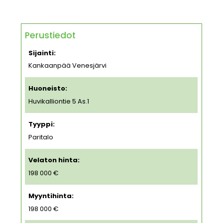
Perustiedot
Sijainti:
Kankaanpää Venesjärvi
Huoneisto:
Huvikalliontie 5 As.1
Tyyppi:
Paritalo
Velaton hinta:
198 000 €
Myyntihinta:
198 000 €