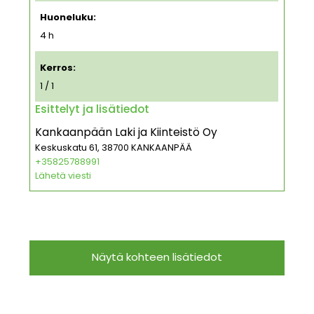
Huoneluku:
4 h
Kerros:
1 / 1
Esittelyt ja lisätiedot
Kankaanpään Laki ja Kiinteistö Oy
Keskuskatu 61, 38700 KANKAANPÄÄ
+35825788991
Lähetä viesti
Näytä kohteen lisätiedot