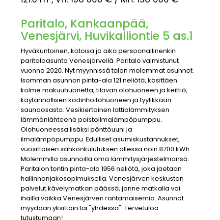
Paritalo, Kankaanpää,
Venesjärvi, Huvikalliontie 5 as.1
Hyväkuntoinen, kotoisa ja aika persoonallinenkin
paritaloasunto Venesjärvellä. Paritalo valmistunut
vuonna 2020. Nyt myynnissä talon molemmat asunnot.
Isomman asunnon pinta-ala 121 neliötä, käsittäen
kolme makuuhuonetta, tilavan olohuoneen ja keittiö,
käytännöllisen kodinhoitohuoneen ja tyylikkään
saunaosasto. Vesikiertoinen lattialämmityksen
lämmönlähteenä poistoilmalämpöpumppu.
Olohuoneessa lisäksi pönttöuuni ja
ilmalämpöpumppu. Edulliset asumiskustannukset,
vuosittaisen sähkönkulutuksen ollessa noin 8700 kWh.
Molemmilla asunnoilla oma lämmitysjärjestelmänsä.
Paritalon tontin pinta-ala 1956 neliötä, joka jaetaan
hallinnanjakosopimuksella. Venesjärven keskustan
palvelut kävelymatkan päässä, jonne matkalla voi
ihailla vaikka Venesjärven rantamaisemia. Asunnot
myydään yksittäin tai "yhdessä". Tervetuloa
tutustumaan!