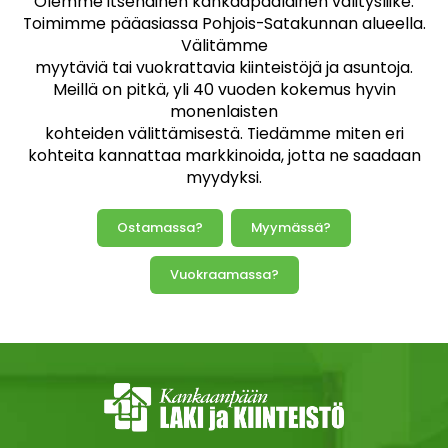
Olemme itsenäinen kankaapääläinen välitysliike.
Toimimme pääasiassa Pohjois-Satakunnan alueella.
Välitämme
myytäviä tai vuokrattavia kiinteistöjä ja asuntoja.
Meillä on pitkä, yli 40 vuoden kokemus hyvin
monenlaisten
kohteiden välittämisestä. Tiedämme miten eri
kohteita kannattaa markkinoida, jotta ne saadaan
myydyksi.
Ostamassa?
Myymässä?
Vuokraamassa?