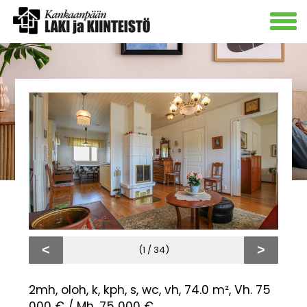
<
>
(1 / 34)
2mh, oloh, k, kph, s, wc, vh, 74.0 m², Vh. 75
000 € / Mh. 75 000 €