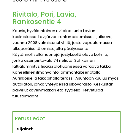
Rivitalo, Pori, Lavia,
Rankosentie 4
Kaunis, hyväkuntoinen rivitaloasunto Lavian
keskustassa. Lavijärven rantamaisemissa sijaitseva,
vuonna 2008 valmistunut yhtiö, josta vapautumassa
alkuperäiseltä omistajalta päätyasunto.
Käytännöllisellä huonejärjestyksellä oleva kolmio,
jonka asuinpinta-ala 74 neliötä. Sähköinen
lattialämmitys, lisäksi olohuoneessa varaava takka.
Koneellinen ilmanvaihto lämmöntalteenotolla.
Aurinkoisella takapihalla terassi. Asuntoon kuuluu myös
autokatos, jonka yhteydessä ulkovarasto. Keskustan
palvelut kävelymatkan etäisyydellä. Tervetuloa
tutustumaan!
Perustiedot
Sijainti: