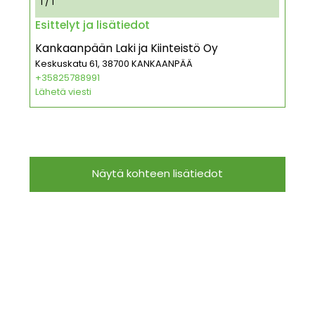
1 / 1
Esittelyt ja lisätiedot
Kankaanpään Laki ja Kiinteistö Oy
Keskuskatu 61, 38700 KANKAANPÄÄ
+35825788991
Lähetä viesti
Näytä kohteen lisätiedot