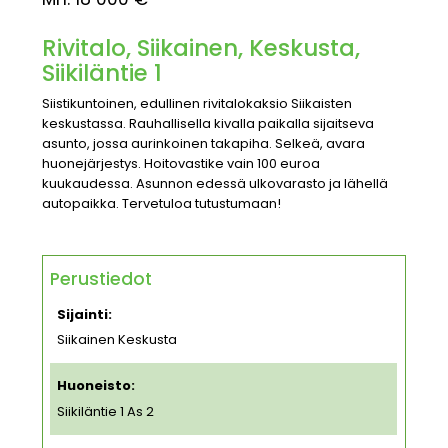
Rivitalo, Siikainen, Keskusta,
Siikiläntie 1
Siistikuntoinen, edullinen rivitalokaksio Siikaisten
keskustassa. Rauhallisella kivalla paikalla sijaitseva
asunto, jossa aurinkoinen takapiha. Selkeä, avara
huonejärjestys. Hoitovastike vain 100 euroa
kuukaudessa. Asunnon edessä ulkovarasto ja lähellä
autopaikka. Tervetuloa tutustumaan!
Perustiedot
Sijainti:
Siikainen Keskusta
Huoneisto:
Siikiläntie 1 As 2