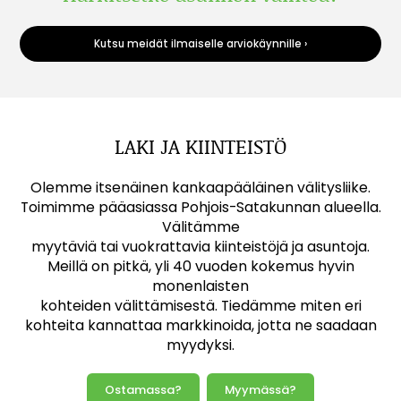
Kutsu meidät ilmaiselle arviokäynnille ›
LAKI JA KIINTEISTÖ
Olemme itsenäinen kankaapääläinen välitysliike.
Toimimme pääasiassa Pohjois-Satakunnan alueella.
Välitämme
myytäviä tai vuokrattavia kiinteistöjä ja asuntoja.
Meillä on pitkä, yli 40 vuoden kokemus hyvin
monenlaisten
kohteiden välittämisestä. Tiedämme miten eri
kohteita kannattaa markkinoida, jotta ne saadaan
myydyksi.
Ostamassa?
Myymässä?