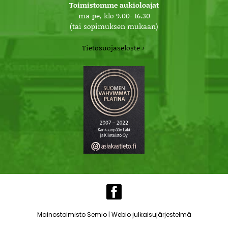
Toimistomme aukioloajat
ma-pe, klo 9.00- 16.30
(tai sopimuksen mukaan)
Tietosuojaseloste ›
|
Mainostoimisto Semio
Webio julkaisujärjestelmä