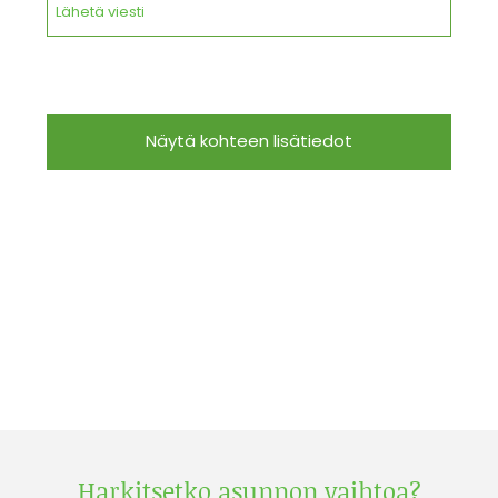
Lähetä viesti
Näytä kohteen lisätiedot
Harkitsetko asunnon vaihtoa?