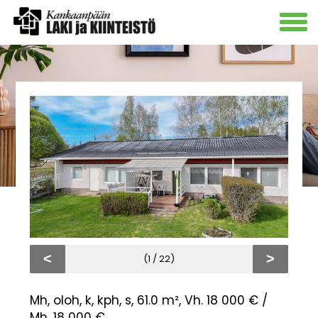
<
>
(1 / 22)
Mh, oloh, k, kph, s, 61.0 m², Vh. 18 000 € /
Mh. 18 000 €