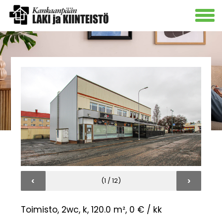
‹
›
(1 / 12)
Toimisto, 2wc, k, 120.0 m²,
0 € / kk