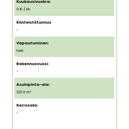
Kuukausivuokra:
0 € / kk
Kiinteistötunnus
-
Vapautuminen:
heti
Rakennusvuosi:
-
Asuinpinta-ala:
120.0 m²
Kerrosala:
-