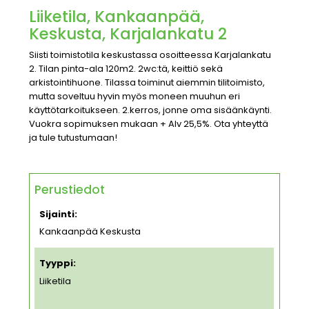
Liiketila, Kankaanpää,
Keskusta, Karjalankatu 2
Siisti toimistotila keskustassa osoitteessa Karjalankatu
2. Tilan pinta-ala 120m2. 2wc:tä, keittiö sekä
arkistointihuone. Tilassa toiminut aiemmin tilitoimisto,
mutta soveltuu hyvin myös moneen muuhun eri
käyttötarkoitukseen. 2.kerros, jonne oma sisäänkäynti.
Vuokra sopimuksen mukaan + Alv 25,5%. Ota yhteyttä
ja tule tutustumaan!
Perustiedot
Sijainti:
Kankaanpää Keskusta
Tyyppi:
Liiketila