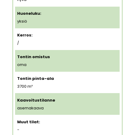
Huoneluku:
yksiö
Kerros:
/
Tontin omistus
oma
Tontin pinta-ala
3700
m²
Kaavoitustilanne
asemakaava
Muut tilat:
-