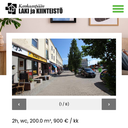
‹
›
(1 / 8)
2h, wc, 200.0 m²,
900 € / kk