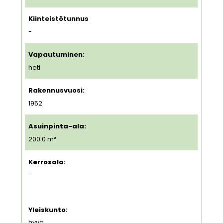
Kiinteistötunnus
-
Vapautuminen:
heti
Rakennusvuosi:
1952
Asuinpinta-ala:
200.0 m²
Kerrosala:
-
Yleiskunto:
hyvä