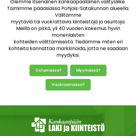
Olemme itsenäinen kankaapääläinen välitysliike.
Toimimme pääasiassa Pohjois-Satakunnan alueella.
Välitämme
myytäviä tai vuokrattavia kiinteistöjä ja asuntoja.
Meillä on pitkä, yli 40 vuoden kokemus hyvin
monenlaisten
kohteiden välittämisestä. Tiedämme miten eri
kohteita kannattaa markkinoida, jotta ne saadaan
myydyksi.
Ostamassa?
Myymässä?
Vuokraamassa?