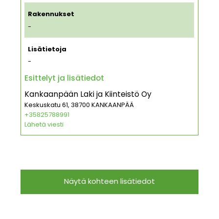
Rakennukset
-
Lisätietoja
-
Esittelyt ja lisätiedot
Kankaanpään Laki ja Kiinteistö Oy
Keskuskatu 61, 38700 KANKAANPÄÄ
+35825788991
Lähetä viesti
Näytä kohteen lisätiedot