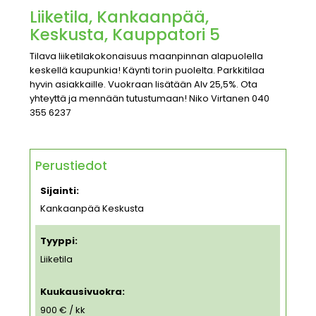
Liiketila, Kankaanpää,
Keskusta, Kauppatori 5
Tilava liiketilakokonaisuus maanpinnan alapuolella
keskellä kaupunkia! Käynti torin puolelta. Parkkitilaa
hyvin asiakkaille. Vuokraan lisätään Alv 25,5%. Ota
yhteyttä ja mennään tutustumaan! Niko Virtanen 040
355 6237
Perustiedot
Sijainti:
Kankaanpää Keskusta
Tyyppi:
Liiketila
Kuukausivuokra:
900 € / kk