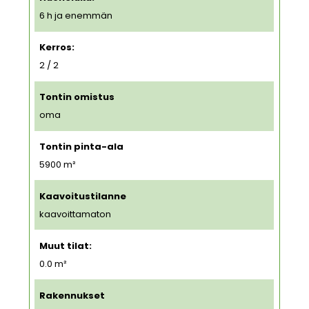
6 h ja enemmän
Kerros:
2 / 2
Tontin omistus
oma
Tontin pinta-ala
5900
m²
Kaavoitustilanne
kaavoittamaton
Muut tilat:
0.0 m²
Rakennukset