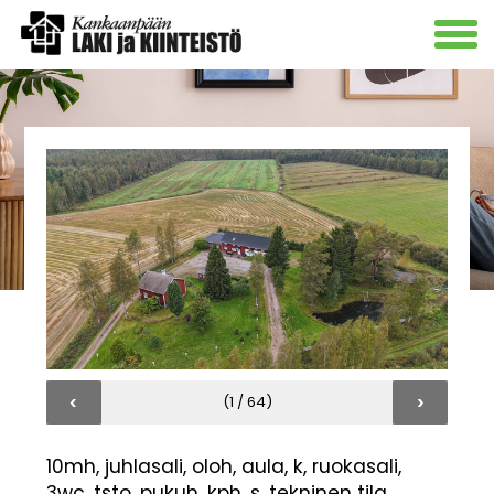
‹
›
(1 / 64)
10mh, juhlasali, oloh, aula, k, ruokasali,
3wc, tsto, pukuh, kph, s, tekninen tila, ,