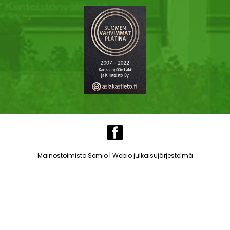
|
Mainostoimisto Semio
Webio julkaisujärjestelmä