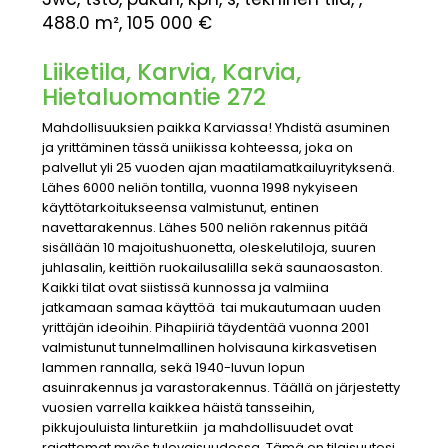
488.0 m²,
105 000 €
Liiketila, Karvia, Karvia,
Hietaluomantie 272
Mahdollisuuksien paikka Karviassa! Yhdistä asuminen
ja yrittäminen tässä uniikissa kohteessa, joka on
palvellut yli 25 vuoden ajan maatilamatkailuyrityksenä.
Lähes 6000 neliön tontilla, vuonna 1998 nykyiseen
käyttötarkoitukseensa valmistunut, entinen
navettarakennus. Lähes 500 neliön rakennus pitää
sisällään 10 majoitushuonetta, oleskelutiloja, suuren
juhlasalin, keittiön ruokailusalilla sekä saunaosaston.
Kaikki tilat ovat siistissä kunnossa ja valmiina
jatkamaan samaa käyttöä  tai mukautumaan uuden
yrittäjän ideoihin. Pihapiiriä täydentää vuonna 2001
valmistunut tunnelmallinen holvisauna kirkasvetisen
lammen rannalla, sekä 1940-luvun lopun
asuinrakennus ja varastorakennus. Täällä on järjestetty
vuosien varrella kaikkea häistä tansseihin,
pikkujouluista linturetkiin  ja mahdollisuudet ovat
rajattomat myös tulevaisuudessa. Tämä on tilaisuutesi 