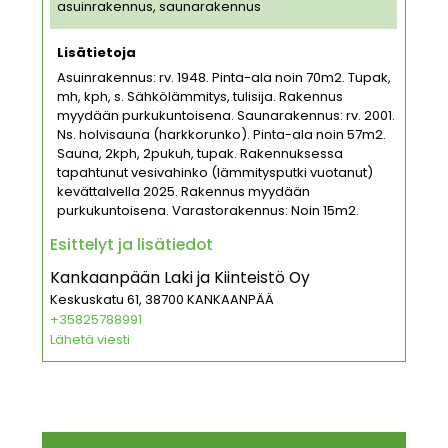
asuinrakennus, saunarakennus
Lisätietoja
Asuinrakennus: rv. 1948. Pinta-ala noin 70m2. Tupak,
mh, kph, s. Sähkölämmitys, tulisija. Rakennus
myydään purkukuntoisena. Saunarakennus: rv. 2001.
Ns. holvisauna (harkkorunko). Pinta-ala noin 57m2.
Sauna, 2kph, 2pukuh, tupak. Rakennuksessa
tapahtunut vesivahinko (lämmitysputki vuotanut)
kevättalvella 2025. Rakennus myydään
purkukuntoisena. Varastorakennus: Noin 15m2.
Esittelyt ja lisätiedot
Kankaanpään Laki ja Kiinteistö Oy
Keskuskatu 61, 38700 KANKAANPÄÄ
+35825788991
Lähetä viesti