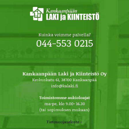
Kuinka voimme palvella?
044-553 0215
Kankaanpään Laki ja Kiinteistö Oy
Keskuskatu 61, 38700 Kankaanpää
info@kalaki.fi
Toimistomme aukioloajat
ma-pe, klo 9.00- 16.30
(tai sopimuksen mukaan)
Tietosuojaseloste ›