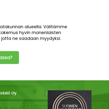
Satakunnan alueella. Välitämme
en kokemus hyvin monenlaisten
, jotta ne saadaan myydyksi.
assa?
eistö Oy