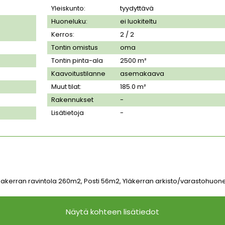
Yleiskunto:
tyydyttävä
Huoneluku:
ei luokiteltu
Kerros:
2 / 2
Tontin omistus
oma
Tontin pinta-ala
2500
m²
Kaavoitustilanne
asemakaava
Muut tilat:
185.0 m²
Rakennukset
-
Lisätietoja
-
alakerran ravintola 260m2, Posti 56m2, Yläkerran arkisto/varastohuon
Näytä kohteen lisätiedot