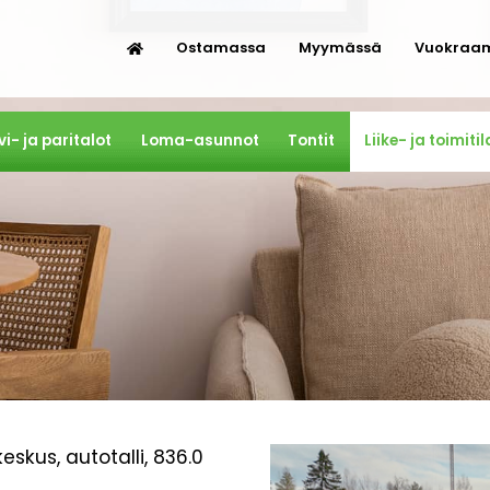
Ostamassa
Myymässä
Vuokraa
vi- ja paritalot
Loma-asunnot
Tontit
Liike- ja toimitil
keskus, autotalli, 836.0