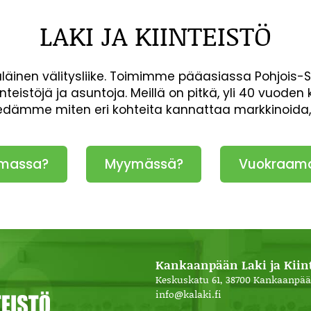
LAKI JA KIINTEISTÖ
inen välitysliike. Toimimme pääasiassa Pohjois-
inteistöjä ja asuntoja. Meillä on pitkä, yli 40 vuod
iedämme miten eri kohteita kannattaa markkinoida
massa?
Myymässä?
Vuokraam
Kankaanpään Laki ja Kiint
Keskuskatu 61, 38700 Kankaanpää
info@kalaki.fi