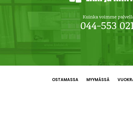
Kuinka voimme palvell
044-553 02
OSTAMASSA
MYYMÄSSÄ
VUOKR