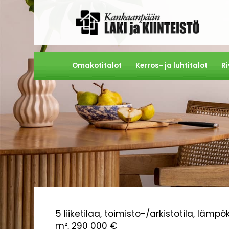
Omakotitalot
Kerros- ja luhtitalot
Ri
5 liiketilaa, toimisto-/arkistotila, lämpö
m²,
290 000 €