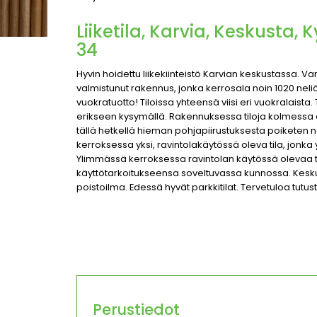
Liiketila, Karvia, Keskusta, 
34
Hyvin hoidettu liikekiinteistö Karvian keskustassa. 
valmistunut rakennus, jonka kerrosala noin 1020 neliöt
vuokratuotto! Tiloissa yhteensä viisi eri vuokralaist
erikseen kysymällä. Rakennuksessa tiloja kolmessa 
tällä hetkellä hieman pohjapiirustuksesta poiketen nel
kerroksessa yksi, ravintolakäytössä oleva tila, jonka
Ylimmässä kerroksessa ravintolan käytössä olevaa tilaa
käyttötarkoitukseensa soveltuvassa kunnossa. Kesk
poistoilma. Edessä hyvät parkkitilat. Tervetuloa tutu
Perustiedot