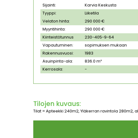
Sijainti:
Karvia Keskusta
Tyyppi:
Liiketila
Velaton hinta:
290 000 €
Myyntihinta:
290 000 €
Kiinteistötunnus
230-405-9-64
Vapautuminen:
sopimuksen mukaan
Rakennusvuosi:
1983
Asuinpinta-ala:
836.0 m²
Kerrosala:
-
Tilojen kuvaus:
Tilat = Apteekki 240m2, Yläkerran ravintola 280m2, 