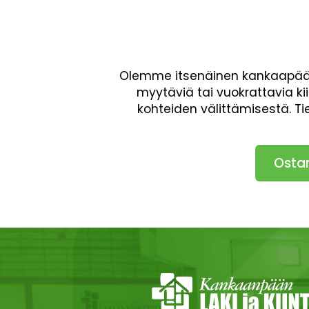
Olemme itsenäinen kankaapäälä
myytäviä tai vuokrattavia ki
kohteiden välittämisestä. T
Osta