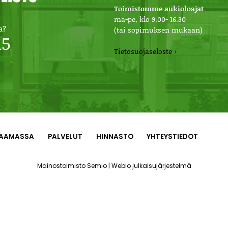
Toimistomme aukioloajat
ma-pe, klo 9.00- 16.30
a?
(tai sopimuksen mukaan)
15
Tietosuojaseloste ›
AAMASSA
PALVELUT
HINNASTO
YHTEYSTIEDOT
|
Mainostoimisto Semio
Webio julkaisujärjestelmä