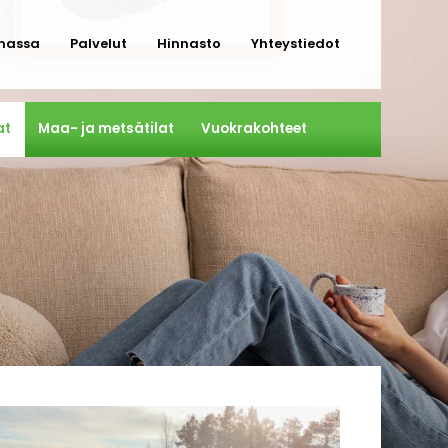
massa
Palvelut
Hinnasto
Yhteystiedot
at
Maa- ja metsätilat
Vuokrakohteet