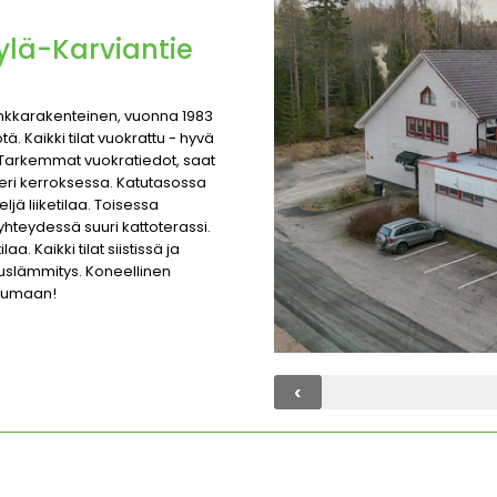
Kylä-Karviantie
Vankkarakenteinen, vuonna 1983
ä. Kaikki tilat vuokrattu - hyvä
a. Tarkemmat vuokratiedot, saat
eri kerroksessa. Katutasossa
jä liiketilaa. Toisessa
 yhteydessä suuri kattoterassi.
. Kaikki tilat siistissä ja
uslämmitys. Koneellinen
stumaan!
‹