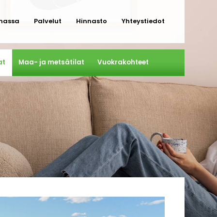
massa
Palvelut
Hinnasto
Yhteystiedot
at
Maa- ja metsätilat
Vuokrakohteet