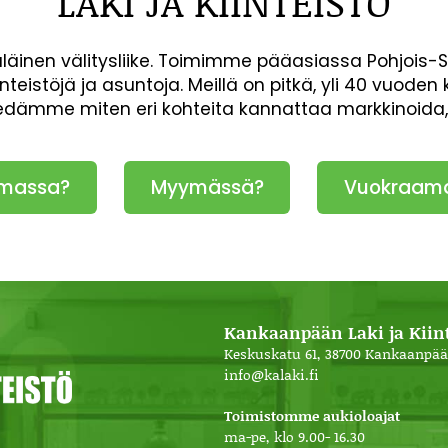
LAKI JA KIINTEISTÖ
inen välitysliike. Toimimme pääasiassa Pohjois-
inteistöjä ja asuntoja. Meillä on pitkä, yli 40 vuod
iedämme miten eri kohteita kannattaa markkinoida
massa?
Myymässä?
Vuokraam
Kankaanpään Laki ja Kiint
Keskuskatu 61, 38700 Kankaanpää
info@kalaki.fi
Toimistomme aukioloajat
ma-pe, klo 9.00- 16.30