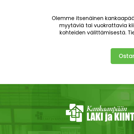
Olemme itsenäinen kankaapäälä
myytäviä tai vuokrattavia ki
kohteiden välittämisestä. T
Osta