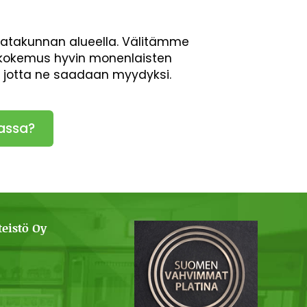
Satakunnan alueella. Välitämme
en kokemus hyvin monenlaisten
, jotta ne saadaan myydyksi.
assa?
eistö Oy