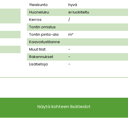
Yleiskunto:
hyvä
Huoneluku:
ei luokiteltu
Kerros:
/
Tontin omistus
Tontin pinta-ala
m²
Kaavoitustilanne
Muut tilat:
-
Rakennukset
-
Lisätietoja
-
Näytä kohteen lisätiedot