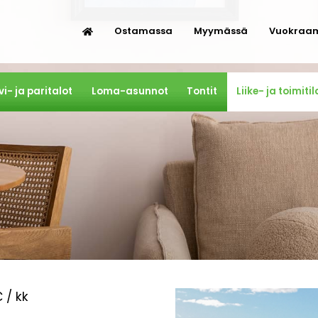
Ostamassa
Myymässä
Vuokraa
vi- ja paritalot
Loma-asunnot
Tontit
Liike- ja toimitil
 / kk