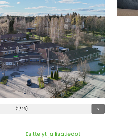
›
(1 / 16)
Esittelyt ja lisätiedot