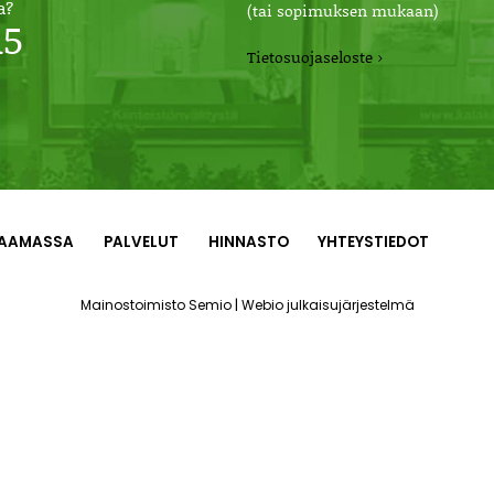
a?
(tai sopimuksen mukaan)
15
Tietosuojaseloste ›
AAMASSA
PALVELUT
HINNASTO
YHTEYSTIEDOT
|
Mainostoimisto Semio
Webio julkaisujärjestelmä