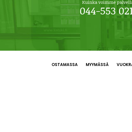
Kuinka voimme palvell
044-553 02
OSTAMASSA
MYYMÄSSÄ
VUOKR