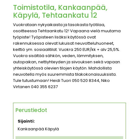
Toimistotila, Kankaanpää,
Käpylä, Tehtaankatu 12
Vuokrataan nykyaikaista ja tasokasta työtilaa,
osoitteessa Tehtaankatu 12! Vapaana vielä muutama
työpiste! Työpisteen lisäksi käytössä ovat
rakennuksessa olevat lukuisat neuvotteluhuoneet,
keittiö ym. sosiaalitilat. Vuokra 250 EUR/kk + alv 25,5%.
Vuokra sisältää sähkön, veden, lämmityksen,
autopaikan, nettiyhteyden ja siivouksen sekä vapaan
yhteiskäytössä olevien tilojen käytön. Mahdollista
neuvotella myös suuremmista tilakokonaisuuksista.
Tule tutustumaan! Heidi Tuori 050 520 8344, Niko
Virtanen 040 355 6237
Perustiedot
Sijainti:
Kankaanpää Käpylä