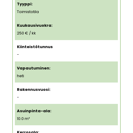
Tyyppi:
Toimistotila
Kuukausivuokra:
250 € / kk
Kiinteistötunnus
-
Vapautuminen:
heti
Rakennusvuosi:
-
Asuinpinta-ala:
10.0 m²
Kerrosala: