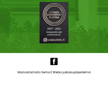
|
Mainostoimisto Semio
Webio julkaisujärjestelmä