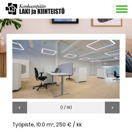
‹
›
(1 / 19)
Työpiste, 10.0 m²,
250 € / kk