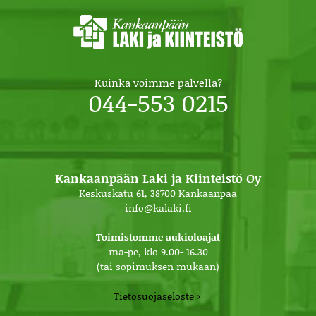
Kuinka voimme palvella?
044-553 0215
Kankaanpään Laki ja Kiinteistö Oy
Keskuskatu 61, 38700 Kankaanpää
info@kalaki.fi
Toimistomme aukioloajat
ma-pe, klo 9.00- 16.30
(tai sopimuksen mukaan)
Tietosuojaseloste ›