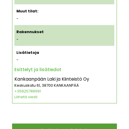
Muut tilat:
-
Rakennukset
-
Lisätietoja
-
Esittelyt ja lisätiedot
Kankaanpään Laki ja Kiinteistö Oy
Keskuskatu 61, 38700 KANKAANPÄÄ
+35825788991
Lähetä viesti