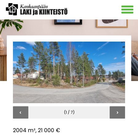
‹
›
(1 / 7)
2004 m², 21 000 €