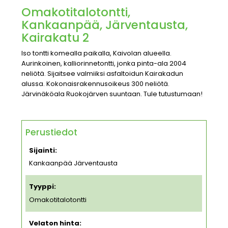
Omakotitalotontti,
Kankaanpää, Järventausta,
Kairakatu 2
Iso tontti komealla paikalla, Kaivolan alueella.
Aurinkoinen, kalliorinnetontti, jonka pinta-ala 2004
neliötä. Sijaitsee valmiiksi asfaltoidun Kairakadun
alussa. Kokonaisrakennusoikeus 300 neliötä.
Järvinäköala Ruokojärven suuntaan. Tule tutustumaan!
Perustiedot
Sijainti:
Kankaanpää Järventausta
Tyyppi:
Omakotitalotontti
Velaton hinta: