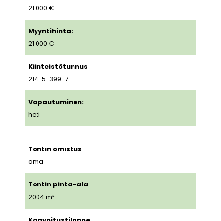
21 000 €
Myyntihinta:
21 000 €
Kiinteistötunnus
214-5-399-7
Vapautuminen:
heti
Tontin omistus
oma
Tontin pinta-ala
2004
m²
Kaavoitustilanne