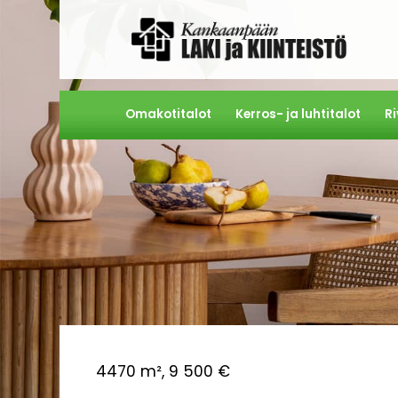
Omakotitalot
Kerros- ja luhtitalot
Ri
4470 m², 9 500 €