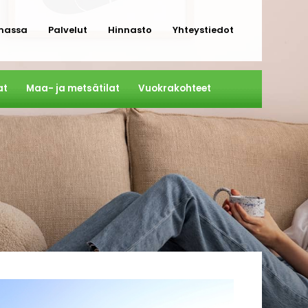
massa
Palvelut
Hinnasto
Yhteystiedot
at
Maa- ja metsätilat
Vuokrakohteet