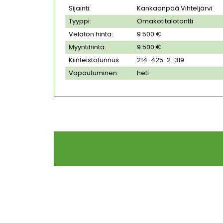
Sijainti:
Kankaanpää Vihteljärvi
Tyyppi:
Omakotitalotontti
Velaton hinta:
9 500 €
Myyntihinta:
9 500 €
Kiinteistötunnus
214-425-2-319
Vapautuminen:
heti