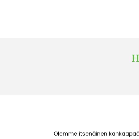
H
Olemme itsenäinen kankaapäälä