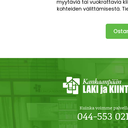
myytäviä tai vuokrattavia ki
kohteiden välittämisestä. T
Osta
Kuinka voimme palvell
044-553 02