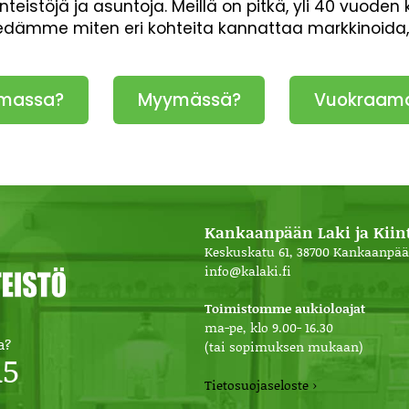
inteistöjä ja asuntoja. Meillä on pitkä, yli 40 vuod
iedämme miten eri kohteita kannattaa markkinoida
massa?
Myymässä?
Vuokraam
Kankaanpään Laki ja Kiint
Keskuskatu 61, 38700 Kankaanpää
info@kalaki.fi
Toimistomme aukioloajat
ma-pe, klo 9.00- 16.30
a?
(tai sopimuksen mukaan)
15
Tietosuojaseloste ›