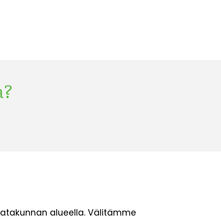
a?
Satakunnan alueella. Välitämme