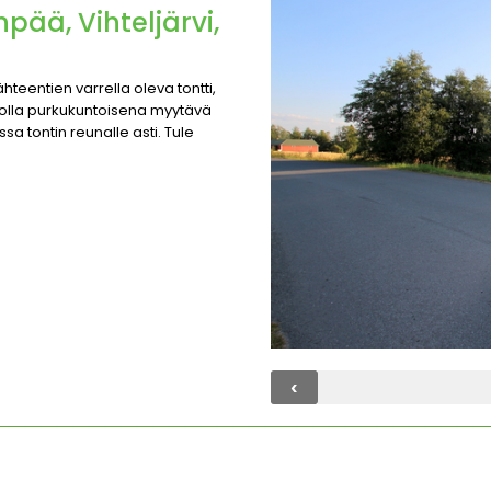
ää, Vihteljärvi,
teentien varrella oleva tontti,
 jolla purkukuntoisena myytävä
ssa tontin reunalle asti. Tule
‹