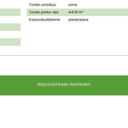
Tontin omistus
oma
Tontin pinta-ala
4470
m²
Kaavoitustilanne
yleiskaava
Näytä kohteen lisätiedot