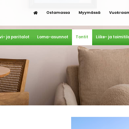
Ostamassa
Myymässä
Vuokraa
vi- ja paritalot
Loma-asunnot
Tontit
Liike- ja toimitil