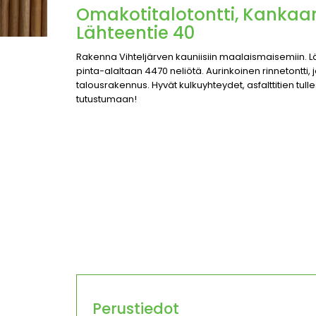
Omakotitalotontti, Kankaanp
Lähteentie 40
Rakenna Vihteljärven kauniisiin maalaismaisemiin. Läh
pinta-alaltaan 4470 neliötä. Aurinkoinen rinnetontti,
talousrakennus. Hyvät kulkuyhteydet, asfalttitien tulle
tutustumaan!
Perustiedot