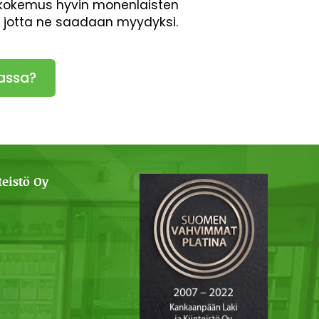
en kokemus hyvin monenlaisten
, jotta ne saadaan myydyksi.
assa?
eistö Oy