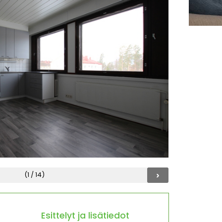
›
(1 / 14)
Esittelyt ja lisätiedot