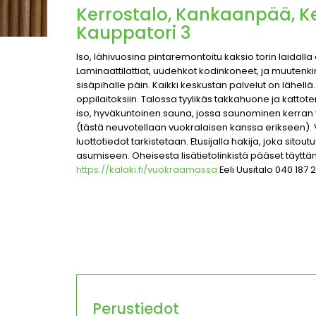
Kerrostalo, Kankaanpää, K
Kauppatori 3
Iso, lähivuosina pintaremontoitu kaksio torin laidall
Laminaattilattiat, uudehkot kodinkoneet, ja muutenkin 
sisäpihalle päin. Kaikki keskustan palvelut on lähell
oppilaitoksiin. Talossa tyylikäs takkahuone ja kattot
iso, hyväkuntoinen sauna, jossa saunominen kerran v
(tästä neuvotellaan vuokralaisen kanssa erikseen).
luottotiedot tarkistetaan. Etusijalla hakija, joka sito
asumiseen. Oheisesta lisätietolinkistä pääset täy
https://kalaki.fi/vuokraamassa
Eeli Uusitalo 040 187 
Perustiedot