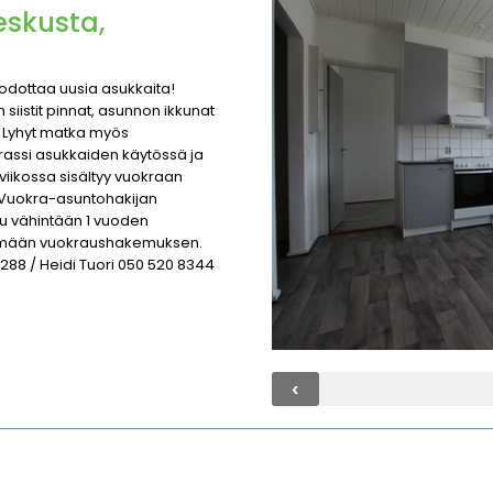
eskusta,
a odottaa uusia asukkaita!
siistit pinnat, asunnon ikkunat
ä. Lyhyt matka myös
erassi asukkaiden käytössä ja
iikossa sisältyy vuokraan
 Vuokra-asuntohakijan
utuu vähintään 1 vuoden
ttämään vuokraushakemuksen.
2288 / Heidi Tuori 050 520 8344
‹