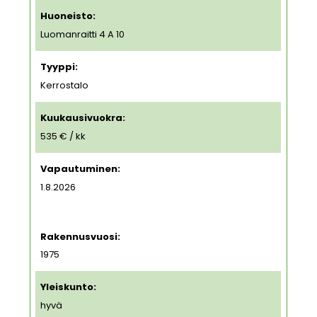
Huoneisto:
Luomanraitti 4 A 10
Tyyppi:
Kerrostalo
Kuukausivuokra:
535 € / kk
Vapautuminen:
1.8.2026
Rakennusvuosi:
1975
Yleiskunto:
hyvä