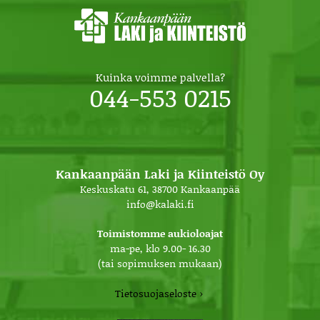
Kuinka voimme palvella?
044-553 0215
Kankaanpään Laki ja Kiinteistö Oy
Keskuskatu 61, 38700 Kankaanpää
info@kalaki.fi
Toimistomme aukioloajat
ma-pe, klo 9.00- 16.30
(tai sopimuksen mukaan)
Tietosuojaseloste ›