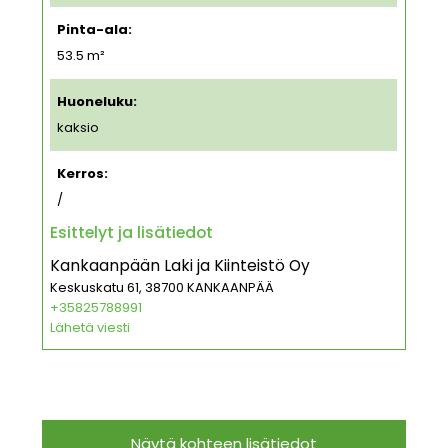
Pinta-ala:
53.5 m²
Huoneluku:
kaksio
Kerros:
/
Esittelyt ja lisätiedot
Kankaanpään Laki ja Kiinteistö Oy
Keskuskatu 61, 38700 KANKAANPÄÄ
+35825788991
Lähetä viesti
Näytä kohteen lisätiedot