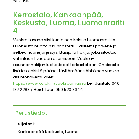
Kerrostalo, Kankaanpää,
Keskusta, Luoma, Luomanraitti
4
Vuokrattavana siistikuntoinen kaksio Luomanraitilla.
Huoneisto hiljattain kunnostettu. Lasitettu parveke ja
selkeä huonejärjestys. Etusijalla hakija, joka sitoutuu
vähintään 1 vuoden asumiseen. Vuokra-
asunnonhakijan luottotiedot tarkastetaan. Oheisesta
lisätietolinkistä pääset täyttämään sähköisen vuokra-
asuntohakemuksen:
https://www.kalaki.fi/vuokraamassa
Eeli Uusitalo 040
187 2288 / Heidi Tuori 050 520 8344
Perustiedot
Sijainti:
Kankaanpää Keskusta, Luoma