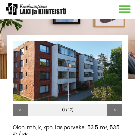
‹
›
(1 / 17)
Oloh, mh, k, kph, las.parveke, 53.5 m², 535
€ / kk